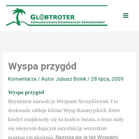
Przejdź
do
treści
Wyspa przygód
Komentarze
/ Autor
Juliusz Bolek
/
28 lipca, 2009
Wyspa przygód
Rzymianie nazwali je Wyspami Szczęśliwymi. I to
doskonale oddaje klimat Wysp Kanaryjskich, które
kiedyś znajdowały się na krańcu świata, a teraz stały
się miejscem dającym
satysfakcję wszystkim
Nazywa się je też Wyspami
pragnącym ukojenia.