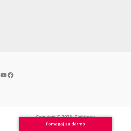
YouTube
Facebook
Copyright © 2026 Globtroter
Pomagaj za darmo