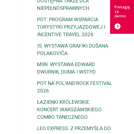
DOSTĘPNA TAKŻE DLA
Pomagaj
NIEPEŁNOSPRAWNYCH
za
darmo
POT: PROGRAM WSPARCIA
TURYSTYKI PRZYJAZDOWEJ I
INCENTIVE TRAVEL 2026
IS: WYSTAWA GRAFIKI DUŠANA
POLAKOVIČA
MSN: WYSTAWA EDWARD
DWURNIK, DUMA I WSTYD
POT NA POL’AND’ROCK FESTIVAL
2026
ŁAZIENKI KRÓLEWSKIE:
KONCERT WARSZAWSKIEGO
COMBO TANECZNEGO
LEO EXPRESS: Z PRZEMYŚLA DO