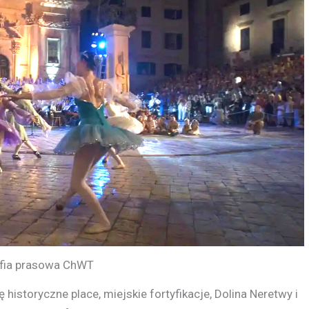
fia prasowa ChWT
historyczne place, miejskie fortyfikacje, Dolina Neretwy i