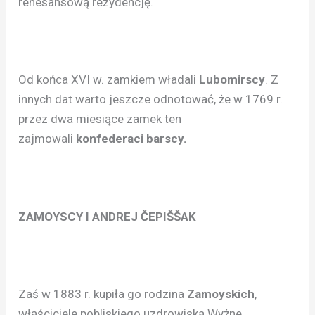
renesansową rezydencję.
Od końca XVI w. zamkiem władali
Lubomirscy
. Z
innych dat warto jeszcze odnotować, że w 1769 r.
przez dwa miesiące zamek ten
zajmowali
konfederaci barscy.
ZAMOYSCY I ANDREJ ČEPIŠŠAK
Zaś w 1883 r. kupiła go rodzina
Zamoyskich
,
właściciele pobliskiego uzdrowiska Wyżne