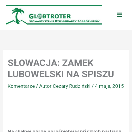
Przejdź
do
treści
SŁOWACJA: ZAMEK
LUBOWELSKI NA SPISZU
Komentarze
/ Autor
Cezary Rudziński
/
4 maja, 2015
Na skalnej górze porośniętej w niższych partiach