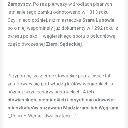
Zamoyscy
. Po raz pierwszy w źródłach pisanych
istnienie tego zamku odnotowano w 1313 roku.
Czyli nieco później, niż miasteczka
Stara Lubowla
,
bo o niej wspominały już dokumenty w 1292 roku, z
okresu polsko – węgierskiego sporu o południową
część ówczesnej
Ziemi Sądeckiej
.
Przypomnę, że ziemie słowackie przez tysiąc lat
znajdowały się pod władzą królów węgierskich, a
później także cesarzy austriackich. A
ich
słowiańskich, niemieckich i innych narodowości
mieszkańców nazywano Madziarami lub Węgrami
(„Polak – Węgier dwa bratanki…”.