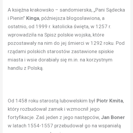
A księżna krakowsko – sandomierska, „Pani Sądecka
i Pienin”
Kinga
, późniejsza błogosławiona, a
ostatnio, od 1999 r. katolicka święta, w 1257 r.
wprowadziła na Spisz polskie wojska, które
pozostawały na nim do jej śmierci w 1292 roku. Pod
rządami polskich starostów zastawione spiskie
miasta i wsie dorabiały się m.in. na korzystnym
handlu z Polską.
Od 1458 roku starostą lubowelskim był
Piotr Kmita
,
który rozbudował zamek i wzmocnił jego
fortyfikacje. Zaś jeden z jego następców,
Jan Boner
w latach 1554-1557 przebudował go na wspaniałą