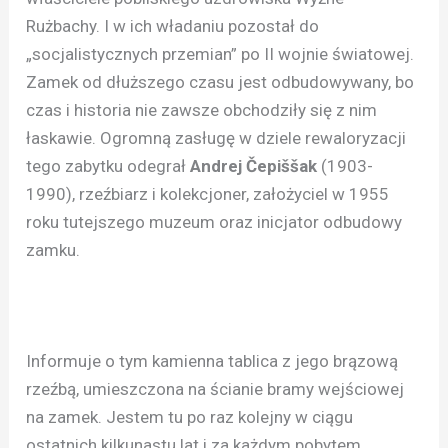
Rużbachy. I w ich władaniu pozostał do
„socjalistycznych przemian” po II wojnie światowej.
Zamek od dłuższego czasu jest odbudowywany, bo
czas i historia nie zawsze obchodziły się z nim
łaskawie. Ogromną zasługę w dziele rewaloryzacji
tego zabytku odegrał
Andrej Čepiššak
(1903-
1990), rzeźbiarz i kolekcjoner, założyciel w 1955
roku tutejszego muzeum oraz inicjator odbudowy
zamku.
Informuje o tym kamienna tablica z jego brązową
rzeźbą, umieszczona na ścianie bramy wejściowej
na zamek. Jestem tu po raz kolejny w ciągu
ostatnich kilkunastu lat i za każdym pobytem