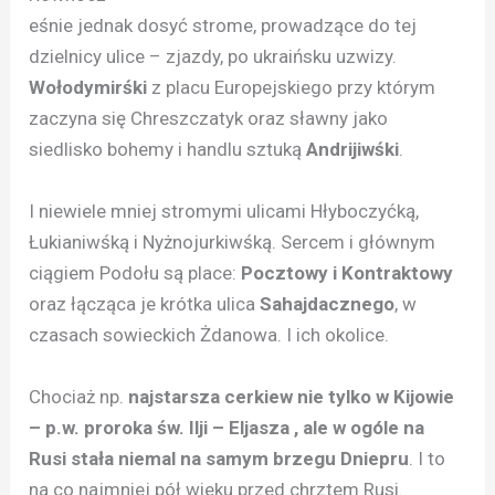
eśnie jednak dosyć strome, prowadzące do tej
dzielnicy ulice – zjazdy, po ukraińsku uzwizy.
Wołodymirśki
z placu Europejskiego przy którym
zaczyna się Chreszczatyk oraz sławny jako
siedlisko bohemy i handlu sztuką
Andrijiwśki
.
I niewiele mniej stromymi ulicami Hłyboczyćką,
Łukianiwśką i Nyżnojurkiwśką. Sercem i głównym
ciągiem Podołu są place:
Pocztowy i Kontraktowy
oraz łącząca je krótka ulica
Sahajdacznego
, w
czasach sowieckich Żdanowa. I ich okolice.
Chociaż np.
najstarsza cerkiew nie tylko w Kijowie
– p.w. proroka św. Ilji – Eljasza , ale w ogóle na
Rusi stała niemal na samym brzegu Dniepru
. I to
na co najmniej pół wieku przed chrztem Rusi.