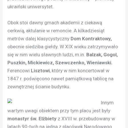
ukraiński uniwersytet.
Obok stoi dawny gmach akademii z ciekawą
cerkwią, aktulanie w remoncie. A kilkadziesiąt
metrów dalej klasycystyczny
Dom Kontraktowy,
obecnie siedziba giełdy. W XIX wieku zatrzymywało
się w nim wielu sławnych ludzi, m.in.
Balzak, Gogol,
Puszkin, Mickiewicz, Szewczenko, Wieniawski.
Ferencowi
Lisztowi
, który w nim koncertował w
1847 r. poświęcono nawet pamiątkową tablicę na
zewnętrznej ścianie budynku.
Innym
wartym uwagi obiektem przy tym placu jest były
monastyr św. Elżbiety
z XVIII w. przebudowany w
latach 90-tych na jedną z placówek Narodowego