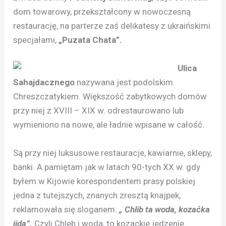
dom towarowy, przekształcony w nowoczesną
restaurację, na parterze zaś delikatesy z ukraińskimi
specjałami,
„Puzata Chata”.
Ulica
Sahajdacznego
nazywana jest podolskim
Chreszczatykiem. Większość zabytkowych domów
przy niej z XVIII – XIX w. odrestaurowano lub
wymieniono na nowe, ale ładnie wpisane w całość.
Są przy niej luksusowe restauracje, kawiarnie, sklepy,
banki. A pamiętam jak w latach 90-tych XX w. gdy
byłem w Kijowie korespondentem prasy polskiej
jedna z tutejszych, znanych zresztą knajpek,
reklamowała się sloganem:
„ Chlib ta woda, kozaćka
jida”.
Czyli Chleb i woda, to kozackie jedzenie.