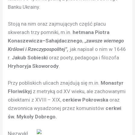
Banku Ukrainy.
Stoją na nim oraz zajmujących część placu
skwerach trzy pomniki, m.in.
hetmana Piotra
Konaszewicza–Sahajdacznego
, „
zawsze wiernego
Królowi i Rzeczypospolitej”,
jak napisał o nim w 1646
r.
Jakub Sobieski
oraz poety, pedagoga i filozofa
Hryhoryja Skoworody
.
Przy pobliskich ulicach znajdują się m.in.
Monastyr
Fłoriwśkyj
z metryką od XV wieku, ale zachowanymi
obiektami z XVIII – XIX,
cerkiew Pokrowska
oraz
dzwonnica wysadzonej przez komunistów
cerkwi
św. Mykoły Dobrego.
Niezwykł