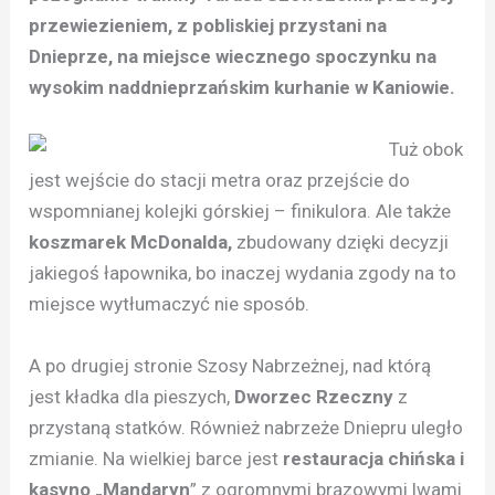
przewiezieniem, z pobliskiej przystani na
Dnieprze, na miejsce wiecznego spoczynku na
wysokim naddnieprzańskim kurhanie w Kaniowie.
Tuż obok
jest wejście do stacji metra oraz przejście do
wspomnianej kolejki górskiej – finikulora. Ale także
koszmarek McDonalda,
zbudowany dzięki decyzji
jakiegoś łapownika, bo inaczej wydania zgody na to
miejsce wytłumaczyć nie sposób.
A po drugiej stronie Szosy Nabrzeżnej, nad którą
jest kładka dla pieszych,
Dworzec Rzeczny
z
przystaną statków. Również nabrzeże Dniepru uległo
zmianie. Na wielkiej barce jest
restauracja chińska i
kasyno „Mandaryn
” z ogromnymi brązowymi lwami