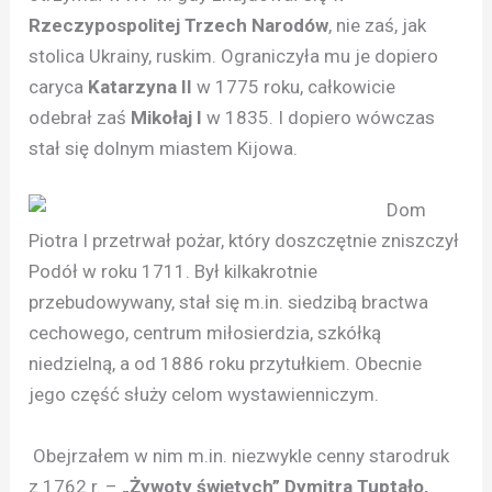
Rzeczypospolitej Trzech Narodów
, nie zaś, jak
stolica Ukrainy, ruskim. Ograniczyła mu je dopiero
caryca
Katarzyna II
w 1775 roku, całkowicie
odebrał zaś
Mikołaj I
w 1835. I dopiero wówczas
stał się dolnym miastem Kijowa.
Dom
Piotra I przetrwał pożar, który doszczętnie zniszczył
Podół w roku 1711. Był kilkakrotnie
przebudowywany, stał się m.in. siedzibą bractwa
cechowego, centrum miłosierdzia, szkółką
niedzielną, a od 1886 roku przytułkiem. Obecnie
jego część służy celom wystawienniczym.
Obejrzałem w nim m.in. niezwykle cenny starodruk
z 1762 r. –
„Żywoty świętych” Dymitra Tuptało,