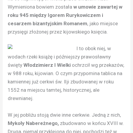
Wymieniona bowiem została
w umowie zawartej w
roku 945 między Igorem Rurykowiczem i
cesarzem bizantyjskim Romanem
, jako miejsce
przysięgi złożonej przez kijowskiego księcia.
I to obok niej, w
wodach rzeki książę i późniejszy prawosławny
święty
Włodzimierz I Wielki
ochrzcił wg przekazów,
w 988 roku, kijowian. O czym przypomina tablica na
kamiennej już cerkwi św. Ilji zbudowanej w roku
1552 na miejscu tamtej, historycznej, ale
drewnianej.
W jej pobliżu stoją dwie inne cerkwie. Jedną z nich,
Mykoły Nabereżnego,
zbudowano w końcu XVIII w.
Druga, niemal przyklejona do niej, pochodzi też w