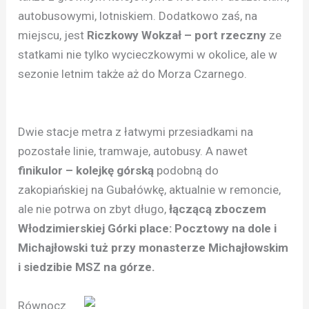
autobusowymi, lotniskiem. Dodatkowo zaś, na
miejscu, jest
Riczkowy Wokzał – port rzeczny
ze
statkami nie tylko wycieczkowymi w okolice, ale w
sezonie letnim także aż do Morza Czarnego.
Dwie stacje metra z łatwymi przesiadkami na
pozostałe linie, tramwaje, autobusy. A nawet
finikulor – kolejkę górską
podobną do
zakopiańskiej na Gubałówkę, aktualnie w remoncie,
ale nie potrwa on zbyt długo,
łączącą zboczem
Włodzimierskiej Górki place: Pocztowy na dole i
Michajłowski tuż przy monasterze Michajłowskim
i siedzibie MSZ na górze.
Równocz