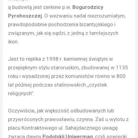
ą budowlą jest cerkiew p.w.
Bogurodzicy
Pyrohoszczej
. O wezwaniu nadal niezrozumiałym,
prawdopodobnie pochodzenia bizantyjskiego i
związanym, jak się sądzi, z jedną z tamtejszych
ikon.
Jest to replika z 1998 r. kamiennej świątyni w
przepięknym stylu staroruskim, zbudowanej w 1135
roku i wysadzonej przez komunistów równo w 800
lat później podczas stalinowskich „czystek
religijnych”.
Oczywiście, jak większość odbudowanych lub
przywróconych prawosławiu, czynna. Zaś u wylotu z
placu Kontraktowego ul. Sahajdacznego uwagę
zwraca dawny
Podolskij Uniwermag
, czyli sowiecki