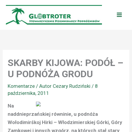
Przejdź
do
treści
SKARBY KIJOWA: PODÓŁ –
U PODNÓŻA GRODU
Komentarze
/ Autor
Cezary Rudziński
/
8
października, 2011
Na
naddnieprzańskiej równinie, u podnóża
Wołodimirśkoj Hirki – Włodzimierskiej Górki, Góry
Zamkowej i innych wzgórz, na których stał stary