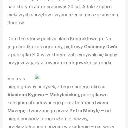
nad którymi autor pracował 20 lat. A także sporo
ciekawych sprzętów i wyposażenia mieszczańskich
domów.
Dom ten stoi w pobliżu placu Kontraktowego. Na
jego środku zaś ogromny, piętrowy
Gościnny Dwór
z początku XIX w. w którym zatrzymywali się kupcy
przyjeżdżający z towarami na kijowskie jarmarki.
Vis a vis
niego główny budynek, z tego samego okresu
Akademi Kyjewo – Mohylańskiej,
początkowo
kolegium ufundowanego przez hetmana
Iwana
Mazepę
i tworzonego przez
Petra Mohyłę –
od
niego pochodzi drugi człon jej nazwy,
przekształconego później w akademię – pierwszy