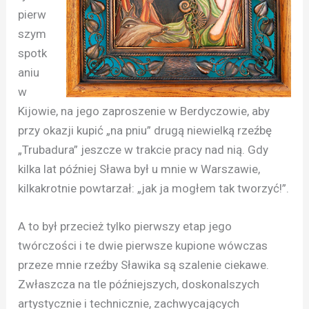
pierw
szym
spotk
aniu
w
Kijowie, na jego zaproszenie w Berdyczowie, aby
przy okazji kupić „na pniu” drugą niewielką rzeźbę
„Trubadura” jeszcze w trakcie pracy nad nią. Gdy
kilka lat później Sława był u mnie w Warszawie,
kilkakrotnie powtarzał: „jak ja mogłem tak tworzyć!”.
A to był przecież tylko pierwszy etap jego
twórczości i te dwie pierwsze kupione wówczas
przeze mnie rzeźby Sławika są szalenie ciekawe.
Zwłaszcza na tle późniejszych, doskonalszych
artystycznie i technicznie, zachwycających