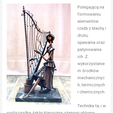
Polegającą na
formowaniu
elementów
rzeźb z blachy i
drutu,
spawania oraz
patynowania
ich. Z
wykorzystanie
m środków
mechanicznyc
h, termicznych
i chemicznych.
Technika ta, i w
ogóle rzeźba, także klasyczna, stanowi główną