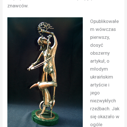
znawców.
Opublikowałe
m wówczas
pierwszy,
dosyć
obszerny
artykuł, o
młodym
ukraińskim
artyście i
jego
niezwykłych
rzeźbach. Jak
się okazało w
ogóle