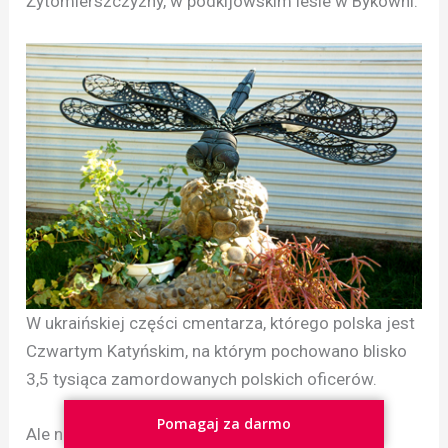
Żytomierszczyzny, w podkijowskim lesie w Bykowni.
W ukraińskiej części cmentarza, którego polska jest
Czwartym Katyńskim, na którym pochowano blisko
3,5 tysiąca zamordowanych polskich oficerów.
Pomagaj za darmo
Ale nie używane przez Ukraińców imię dziadka