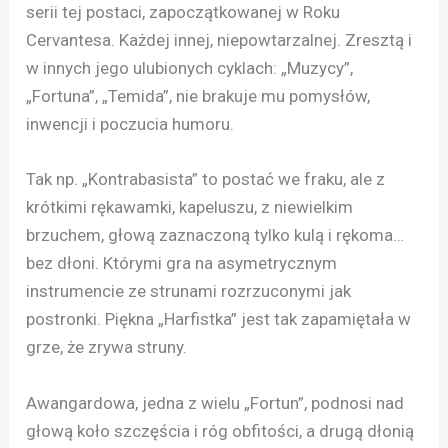
serii tej postaci, zapoczątkowanej w Roku
Cervantesa. Każdej innej, niepowtarzalnej. Zresztą i
w innych jego ulubionych cyklach: „Muzycy”,
„Fortuna”, „Temida”, nie brakuje mu pomysłów,
inwencji i poczucia humoru.
Tak np. „Kontrabasista” to postać we fraku, ale z
krótkimi rękawamki, kapeluszu, z niewielkim
brzuchem, głową zaznaczoną tylko kulą i rękoma…
bez dłoni. Którymi gra na asymetrycznym
instrumencie ze strunami rozrzuconymi jak
postronki. Piękna „Harfistka” jest tak zapamiętała w
grze, że zrywa struny.
Awangardowa, jedna z wielu „Fortun”, podnosi nad
głową koło szczęścia i róg obfitości, a drugą dłonią