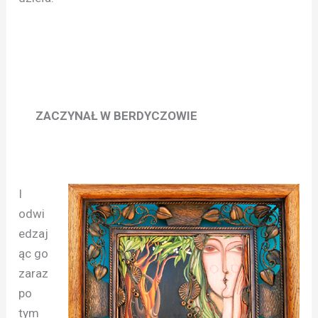
ZACZYNAŁ W BERDYCZOWIE
I
odwi
edzaj
ąc go
zaraz
po
tym