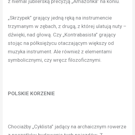
z niemal jubilerską precyzją „Amazonka” na koniu.
„Skrzypek” grający jedną ręką na instrumencie
trzymanym w zębach, z drugą, z której ulatują nuty –
dźwięki, nad głową. Czy „Kontrabasista” grający
stojąc na półksiężycu otaczającym większy od
muzyka instrument. Ale również z elementami
symbolicznymi, czy wręcz filozoficznymi.
POLSKIE KORZENIE
Chociażby „Cyklista” jadący na archaicznym rowerze
z początków budowania tych pojazdów. Z