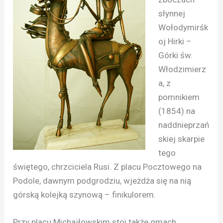
słynnej
Wołodymirśk
oj Hirki –
Górki św.
Włodzimierz
a, z
pomnikiem
(1854) na
naddnieprzań
skiej skarpie
tego
świętego, chrzciciela Rusi. Z placu Pocztowego na
Podole, dawnym podgrodziu, wjeżdża się na nią
górską kolejką szynową – finikulorem.
Przy placu Michajłowskim stoi także gmach