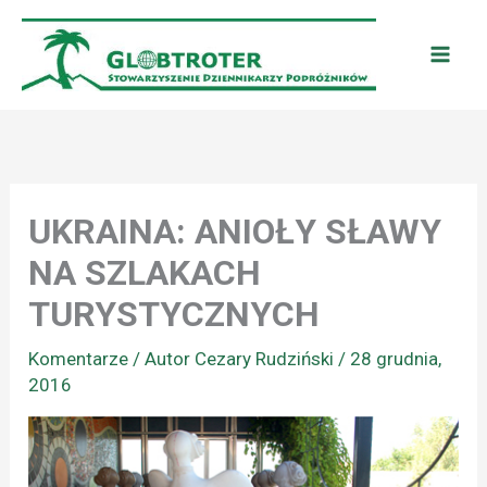
Przejdź
do
treści
UKRAINA: ANIOŁY SŁAWY
NA SZLAKACH
TURYSTYCZNYCH
Komentarze
/ Autor
Cezary Rudziński
/
28 grudnia,
2016