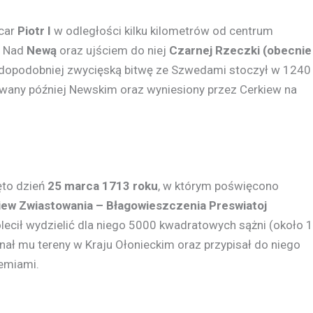
car
Piotr I
w odległości kilku kilometrów od centrum
. Nad
Newą
oraz ujściem do niej
Czarnej Rzeczki (obecnie
wdopodobniej zwycięską bitwę ze Szwedami stoczył w 1240
zwany później Newskim oraz wyniesiony przez Cerkiew na
ęto dzień
25 marca 1713 roku
, w którym poświęcono
ew Zwiastowania – Błagowieszczenia Preswiatoj
lecił wydzielić dla niego 5000 kwadratowych sążni (około 
nał mu tereny w Kraju Ołonieckim oraz przypisał do niego
iemiami.