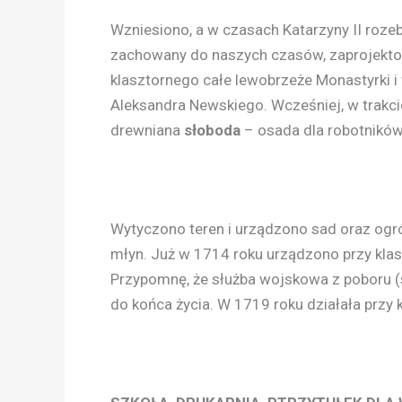
Wzniesiono, a w czasach Katarzyny II roze
zachowany do naszych czasów, zaprojekt
klasztornego całe lewobrzeże Monastyrki 
Aleksandra Newskiego. Wcześniej, w trakc
drewniana
słoboda
– osada dla robotników 
Wytyczono teren i urządzono sad oraz ogró
młyn. Już w 1714 roku urządzono przy kla
Przypomnę, że służba wojskowa z poboru (s
do końca życia. W 1719 roku działała przy k