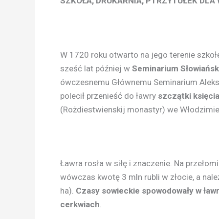
SZKOŁA, DRUKARNIA, PTRZYTUŁEK DL
W 1720 roku otwarto na jego terenie szkoł
sześć lat później w
Seminarium Słowiańsk
ówczesnemu Głównemu Seminarium Alek
polecił przenieść do ławry
szczątki księci
(Rożdiestwienskij monastyr) we Włodzimie
Ławra rosła w siłę i znaczenie. Na przełomi
wówczas kwotę 3 mln rubli w złocie, a należ
ha).
Czasy sowieckie spowodowały w ławrz
cerkwiach
.