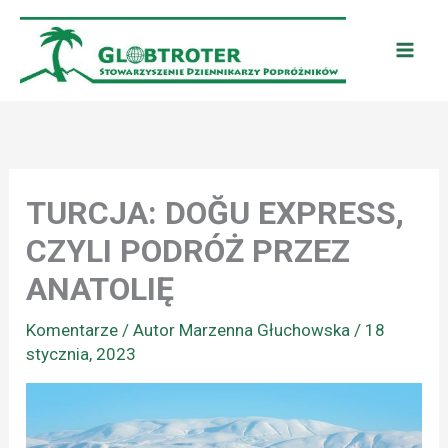
Przejdź
do
treści
TURCJA: DOĞU EXPRESS,
CZYLI PODRÓŻ PRZEZ
ANATOLIĘ
Komentarze
/ Autor
Marzenna Głuchowska
/
18
stycznia, 2023