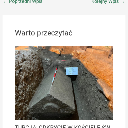
←
Poprzedni Wpis
Kolejny Wpis
→
Warto przeczytać
TURCJA: ODKRYCIE W KOŚCIELE ŚW.