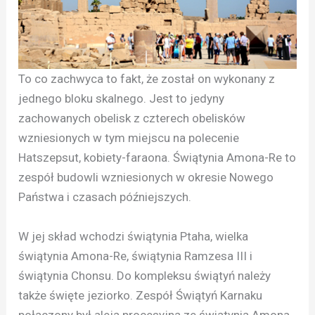
To co zachwyca to fakt, że został on wykonany z
jednego bloku skalnego. Jest to jedyny
zachowanych obelisk z czterech obelisków
wzniesionych w tym miejscu na polecenie
Hatszepsut, kobiety-faraona. Świątynia Amona-Re to
zespół budowli wzniesionych w okresie Nowego
Państwa i czasach późniejszych.
W jej skład wchodzi świątynia Ptaha, wielka
świątynia Amona-Re, świątynia Ramzesa III i
świątynia Chonsu. Do kompleksu świątyń należy
także święte jeziorko. Zespół Świątyń Karnaku
połączony był aleją procesyjną ze świątynią Amona