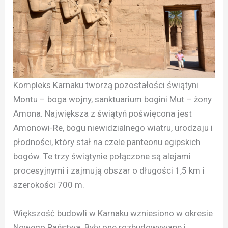
Kompleks Karnaku tworzą pozostałości świątyni
Montu – boga wojny, sanktuarium bogini Mut – żony
Amona. Największa z świątyń poświęcona jest
Amonowi-Re, bogu niewidzialnego wiatru, urodzaju i
płodności, który stał na czele panteonu egipskich
bogów. Te trzy świątynie połączone są alejami
procesyjnymi i zajmują obszar o długości 1,5 km i
szerokości 700 m.
Większość budowli w Karnaku wzniesiono w okresie
Nowego Państwa. Były one rozbudowywane i