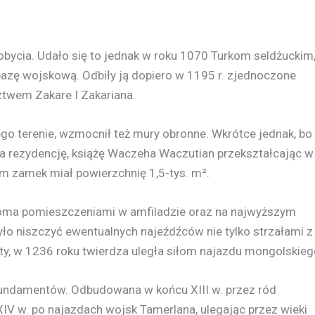
bycia. Udało się to jednak w roku 1070 Turkom seldżuckim
w bazę wojskową. Odbiły ją dopiero w 1195 r. zjednoczone
twem Zakare I Zakariana.
o terenie, wzmocnił też mury obronne. Wkrótce jednak, bo
oja rezydencję, książę Waczeha Waczutian przekształcając w
m zamek miał powierzchnię 1,5-tys. m².
oma pomieszczeniami w amfiladzie oraz na najwyższym
ło niszczyć ewentualnych najeźdźców nie tylko strzałami z
ety, w 1236 roku twierdza uległa siłom najazdu mongolskieg
undamentów. Odbudowana w końcu XIII w. przez ród
IV w. po najazdach wojsk Tamerlana, ulegając przez wieki