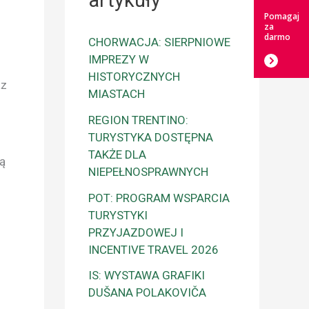
artykuły
Pomagaj
za
darmo
CHORWACJA: SIERPNIOWE
IMPREZY W
HISTORYCZNYCH
az
MIASTACH
REGION TRENTINO:
TURYSTYKA DOSTĘPNA
TAKŻE DLA
Są
NIEPEŁNOSPRAWNYCH
POT: PROGRAM WSPARCIA
TURYSTYKI
PRZYJAZDOWEJ I
INCENTIVE TRAVEL 2026
IS: WYSTAWA GRAFIKI
DUŠANA POLAKOVIČA