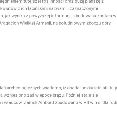
ędnieniem tutejszej roślinności oraz dużą planszę z
 kwiatów z ich łacińskimi nazwami i zaznaczonymi
a, jak wynika z powyższej informacji, zbudowana została w
 Aragacion Wielkiej Armenii, na południowym zboczu góry
ń archeologicznych wiadomo, iż osada ludzka istniała tu j
a wzniesiono zaś w epoce brązu. Później stała się
 i władców. Zamek Amberd zbudowano w VII w n.e. dla rod