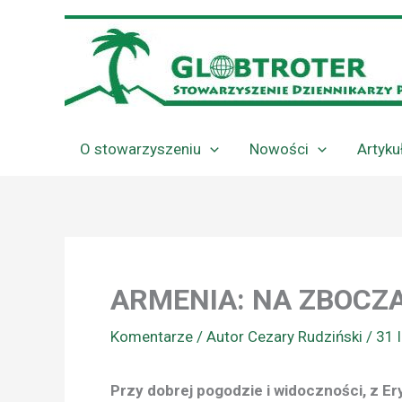
Przejdź
do
treści
O stowarzyszeniu
Nowości
Artyku
ARMENIA: NA ZBOC
Komentarze
/ Autor
Cezary Rudziński
/
31 
Przy dobrej pogodzie i widoczności, z Er