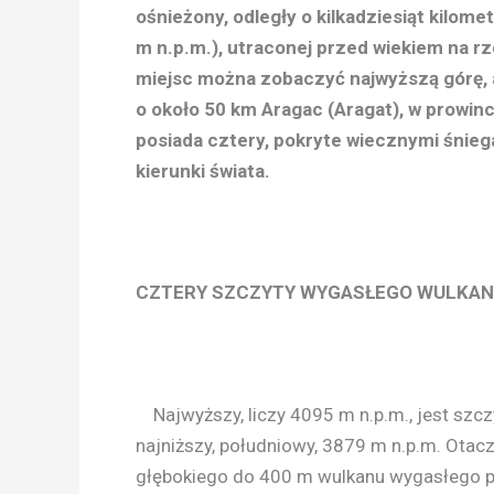
ośnieżony, odległy o kilkadziesiąt kilomet
m n.p.m.), utraconej przed wiekiem na rz
miejsc można zobaczyć najwyższą górę, a
o około 50 km Aragac (Aragat), w prowin
posiada cztery, pokryte wiecznymi śnieg
kierunki świata.
CZTERY SZCZYTY WYGASŁEGO WULKA
Najwyższy, liczy 4095 m n.p.m., jest szc
najniższy, południowy, 3879 m n.p.m. Otacz
głębokiego do 400 m wulkanu wygasłego p