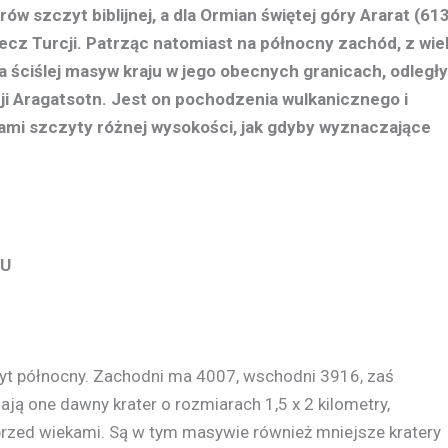
rów szczyt biblijnej, a dla Ormian świętej góry Ararat (61
ecz Turcji. Patrząc natomiast na północny zachód, z wie
 ściślej masyw kraju w jego obecnych granicach, odległy
cji Aragatsotn. Jest on pochodzenia wulkanicznego i
ami szczyty różnej wysokości, jak gdyby wyznaczające
NU
zyt północny. Zachodni ma 4007, wschodni 3916, zaś
ają one dawny krater o rozmiarach 1,5 x 2 kilometry,
rzed wiekami. Są w tym masywie również mniejsze kratery