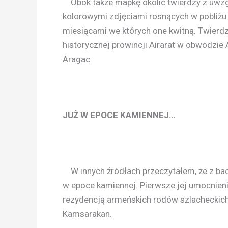
Obok także mapkę okolic twierdzy z uwzgl
kolorowymi zdjęciami rosnących w pobliżu
miesiącami we których one kwitną. Twierdz
historycznej prowincji Airarat w obwodzie
Aragac.
JUŻ W EPOCE KAMIENNEJ…
W innych źródłach przeczytałem, że z bada
w epoce kamiennej. Pierwsze jej umocnieni
rezydencją armeńskich rodów szlacheckich
Kamsarakan.