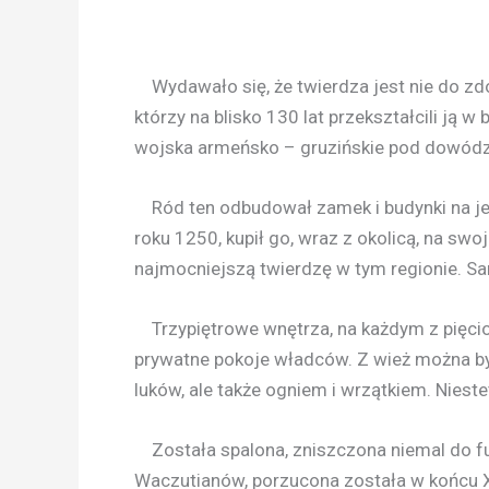
Wydawało się, że twierdza jest nie do zdo
którzy na blisko 130 lat przekształcili ją 
wojska armeńsko – gruzińskie pod dowódz
Ród ten odbudował zamek i budynki na jeg
roku 1250, kupił go, wraz z okolicą, na sw
najmocniejszą twierdzę w tym regionie. Sa
Trzypiętrowe wnętrza, na każdym z pięci
prywatne pokoje władców. Z wież można by
luków, ale także ogniem i wrzątkiem. Niest
Została spalona, zniszczona niemal do f
Waczutianów, porzucona została w końcu X