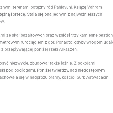
cznymi terenami potężny ród Pahlavuni. Książę Vahram
ężną fortecę. Stała się ona jednym z najważniejszych
ów.
 ze skał bazaltowych oraz wzniósł trzy kamienne bastion
lometrowym rurociągiem z gór. Ponadto, gdyby wrogom udał
 z przepływającej poniżej rzeki Arkaszen.
ć niezwykłe, zbudował także łaźnię. Z pokojami
ki pod podłogami. Poniżej twierdzy, nad niedostępnym
achowała się w nadprożu bramy, kościół Surb Astwacacin.