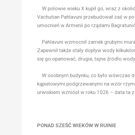
W połowie wieku X kupił go, wraz z okoli
Vachutian Pahlavuni przebudował zaś w pot
umocnień w Armenii po rządami Bagratuni
Pahlavuni wzmocnił zamek grubymi murami
Zapewnił także stały dopływ wody kilkuki
się go opanować, drugie, tajne źródło wody
W osobnym budynku, co było wówczas dosy
kąpielowymi podgrzewanymi na wzór rzyms
urwiskiem wzniósł w roku 1026 – data ta z
PONAD SZEŚĆ WIEKÓW W RUINIE