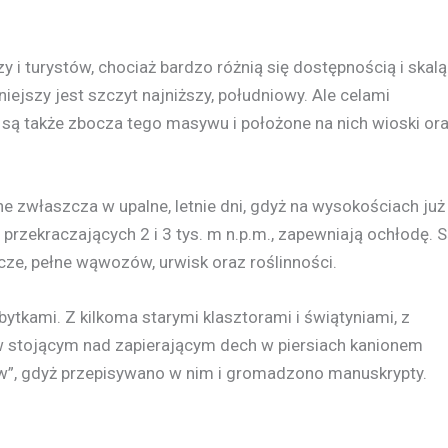
i turystów, chociaż bardzo różnią się dostępnością i skalą
niejszy jest szczyt najniższy, południowy. Ale celami
są także zbocza tego masywu i położone na nich wioski or
 zwłaszcza w upalne, letnie dni, gdyż na wysokościach już
 przekraczających 2 i 3 tys. m n.p.m., zapewniają ochłodę. 
ze, pełne wąwozów, urwisk oraz roślinności.
tkami. Z kilkoma starymi klasztorami i świątyniami, z
w stojącym nad zapierającym dech w piersiach kanionem
w”, gdyż przepisywano w nim i gromadzono manuskrypty.