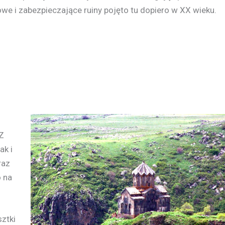
e i zabezpieczające ruiny pojęto tu dopiero w XX wieku.
 Z
ak i
raz
 na
ztki