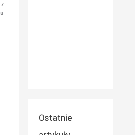
37
lu
Ostatnie