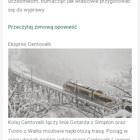
uczestnikom, tłumacząc jak właściwie przygotować
się do wyprawy.
Przeczytaj zimową opowieść
Ekspres Centovalli.
Kolej Centovalli łączy linie Gotarda z Simplon oraz
Ticino z Wallis możliwie najkrótszą trasą. Pociąg w
ciągu dwóch godzin jedzie przez Centovalli („region