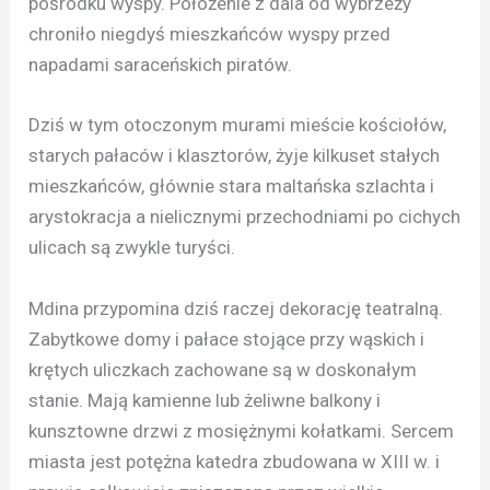
pośrodku wyspy. Położenie z dala od wybrzeży
chroniło niegdyś mieszkańców wyspy przed
napadami saraceńskich piratów.
Dziś w tym otoczonym murami mieście kościołów,
starych pałaców i klasztorów, żyje kilkuset stałych
mieszkańców, głównie stara maltańska szlachta i
arystokracja a nielicznymi przechodniami po cichych
ulicach są zwykle turyści.
Mdina przypomina dziś raczej dekorację teatralną.
Zabytkowe domy i pałace stojące przy wąskich i
krętych uliczkach zachowane są w doskonałym
stanie. Mają kamienne lub żeliwne balkony i
kunsztowne drzwi z mosiężnymi kołatkami. Sercem
miasta jest potężna katedra zbudowana w XIII w. i