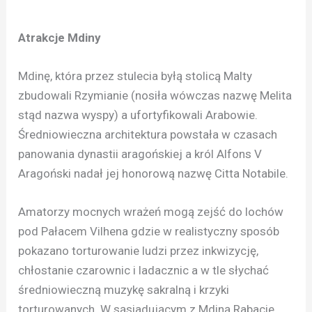
Atrakcje Mdiny
Mdinę, która przez stulecia byłą stolicą Malty
zbudowali Rzymianie (nosiła wówczas nazwę Melita
stąd nazwa wyspy) a ufortyfikowali Arabowie.
Średniowieczna architektura powstała w czasach
panowania dynastii aragońskiej a król Alfons V
Aragoński nadał jej honorową nazwę Citta Notabile.
Amatorzy mocnych wrażeń mogą zejść do lochów
pod Pałacem Vilhena gdzie w realistyczny sposób
pokazano torturowanie ludzi przez inkwizycję,
chłostanie czarownic i ladacznic a w tle słychać
średniowieczną muzykę sakralną i krzyki
torturowanych. W sąsiadującym z Mdiną Rabacie