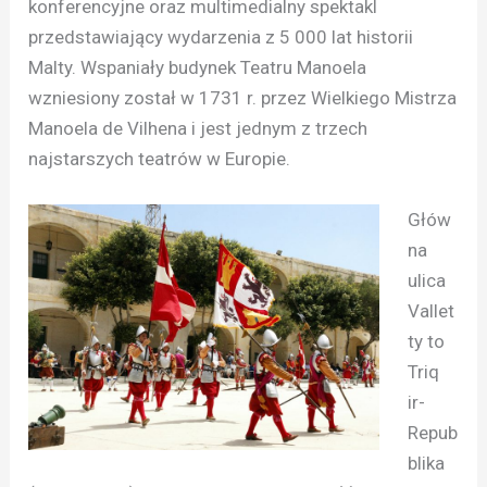
konferencyjne oraz multimedialny spektakl
przedstawiający wydarzenia z 5 000 lat historii
Malty. Wspaniały budynek Teatru Manoela
wzniesiony został w 1731 r. przez Wielkiego Mistrza
Manoela de Vilhena i jest jednym z trzech
najstarszych teatrów w Europie.
Głów
na
ulica
Vallet
ty to
Triq
ir-
Repub
blika