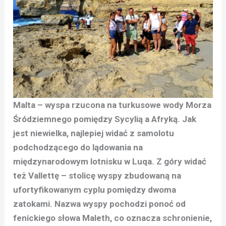
Malta – wyspa rzucona na turkusowe wody Morza
Śródziemnego pomiędzy Sycylią a Afryką. Jak
jest niewielka, najlepiej widać z samolotu
podchodzącego do lądowania na
międzynarodowym lotnisku w Luqa. Z góry widać
też Vallettę – stolicę wyspy zbudowaną na
ufortyfikowanym cyplu pomiędzy dwoma
zatokami. Nazwa wyspy pochodzi ponoć od
fenickiego słowa Maleth, co oznacza schronienie,