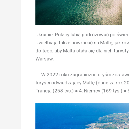
Ukrainie. Polacy lubią podróżować po świec
Uwielbiają także powracać na Maltę, jak ró
do tego, aby Malta stała się dla nich turys
Warsaw.
W 2022 roku zagraniczni turyści zostawili
turyści odwiedzający Maltę (dane za rok 202
Francja (258 tys.) ● 4. Niemcy (169 tys.) ● 