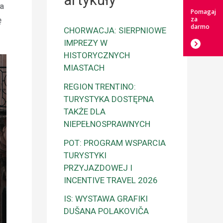
artykuły
a
Pomagaj
ę
za
darmo
CHORWACJA: SIERPNIOWE
IMPREZY W
HISTORYCZNYCH
MIASTACH
REGION TRENTINO:
TURYSTYKA DOSTĘPNA
TAKŻE DLA
NIEPEŁNOSPRAWNYCH
POT: PROGRAM WSPARCIA
TURYSTYKI
PRZYJAZDOWEJ I
INCENTIVE TRAVEL 2026
IS: WYSTAWA GRAFIKI
DUŠANA POLAKOVIČA