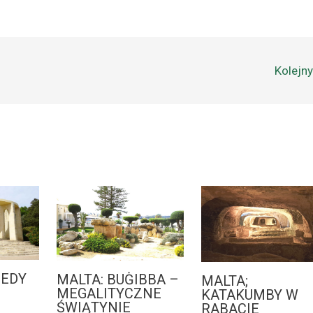
Kolejn
NEDY
MALTA: BUĠIBBA –
MALTA;
MEGALITYCZNE
KATAKUMBY W
ŚWIĄTYNIE
RABACIE