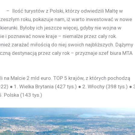
– Ilość turystów z Polski, którzy odwiedzili Maltę w
zeszłym roku, pokazuje nam, iż warto inwestować w nowe
kierunki. Byłoby ich jeszcze więcej, gdyby nie wojna w
ie i poznawać nowe kraje – niemalże przez cały rok.
wnież zarażać miłością do niej swoich najbliższych. Dążymy
tyczną destynacją przez cały rok – przyznaje szef biura MTA
 na Malcie 2 mld euro. TOP 5 krajów, z których pochodzą
2) ● 1. Wielka Brytania (427 tys.) ● 2. Włochy (398 tys.) ● 
5. Polska (143 tys.)