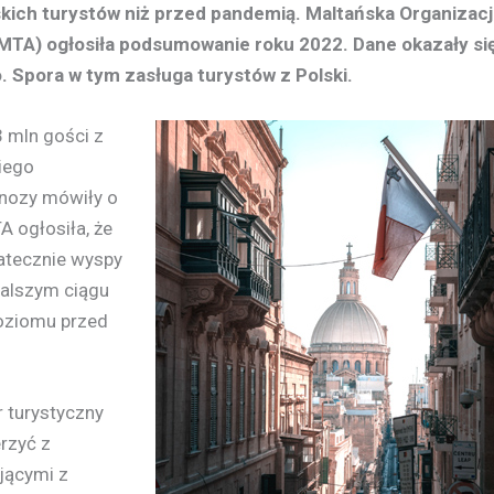
skich turystów niż przed pandemią. Maltańska Organizacj
 MTA) ogłosiła podsumowanie roku 2022. Dane okazały si
. Spora w tym zasługa turystów z Polski.
3 mln gości z
kiego
gnozy mówiły o
A ogłosiła, że
tatecznie wyspy
dalszym ciągu
poziomu przed
 turystyczny
erzyć z
jącymi z