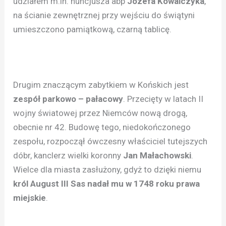
udziałem m.in. nuncjusza abp
Józefa Kowalczyka
,
na ścianie zewnętrznej przy wejściu do świątyni
umieszczono pamiątkową, czarną tablicę.
Drugim znaczącym zabytkiem w Końskich jest
zespół parkowo – pałacowy
. Przecięty w latach II
wojny światowej przez Niemców nową drogą,
obecnie nr 42. Budowę tego, niedokończonego
zespołu, rozpoczął ówczesny właściciel tutejszych
dóbr, kanclerz wielki koronny
Jan Małachowski
.
Wielce dla miasta zasłużony, gdyż to dzięki niemu
król August III Sas nadał mu w 1748 roku prawa
miejskie
.