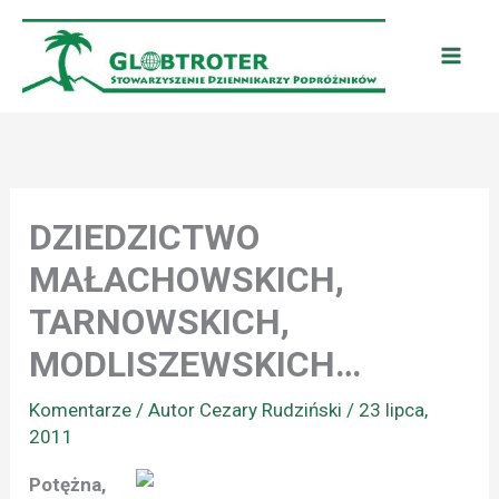
Przejdź
do
treści
DZIEDZICTWO
MAŁACHOWSKICH,
TARNOWSKICH,
MODLISZEWSKICH…
Komentarze
/ Autor
Cezary Rudziński
/
23 lipca,
2011
Potężna,