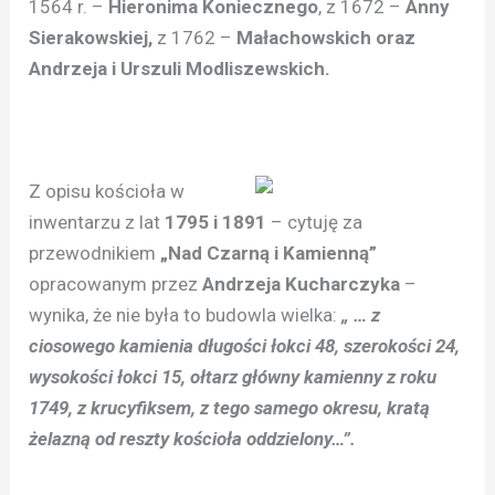
1564 r. –
Hieronima Koniecznego
, z 1672 –
Anny
Sierakowskiej,
z 1762 –
Małachowskich oraz
Andrzeja i Urszuli Modliszewskich.
Z opisu kościoła w
inwentarzu z lat
1795 i 1891
– cytuję za
przewodnikiem
„Nad Czarną i Kamienną”
opracowanym przez
Andrzeja Kucharczyka
–
wynika, że nie była to budowla wielka:
„ … z
ciosowego kamienia długości łokci 48, szerokości 24,
wysokości łokci 15, ołtarz główny kamienny z roku
1749, z krucyfiksem, z tego samego okresu, kratą
żelazną od reszty kościoła oddzielony…”.