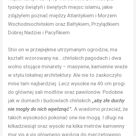
tysięcy świątyń i świętych miejsc islamu, jakie
zdążyłem poznać między Atlantykiem i Morzem
Wschodniochińskim oraz Bałtykiem, Przylądkiem
Dobrej Nadziei i Pacyfikiem.
Stoi on w przepięknie utrzymanym ogrodzie, ma
kształt wzorowany na… chińskich pagodach i dwa
wolno stojące minarety – masywne, kamienne wieże
w stylu lokalnej architektury. Ale nie to zaskoczyło
mnie tam najbardziej. Lecz wysokie na 40 cm progi
do głównej sali modłów oraz pawilonów. Podobne
jak w domach i budowlach chińskich
„aby złe duchy
nie mogły do nich wpełznąć”.
A wiadomo przecież, że
takich wysokości pokonać one nie mogą. I długi na
kilkadziesiąt oraz wysoki na kilka metrów kamienny
mur vis a vis głównego wejścia do meczetowego