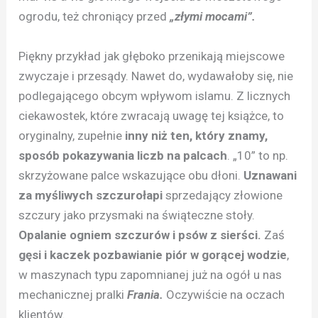
ogrodu, też chroniący przed
„złymi mocami”.
Piękny przykład jak głęboko przenikają miejscowe
zwyczaje i przesądy. Nawet do, wydawałoby się, nie
podlegającego obcym wpływom islamu. Z licznych
ciekawostek, które zwracają uwagę tej książce, to
oryginalny, zupełnie
inny niż ten, który znamy,
sposób pokazywania liczb na palcach
. „10” to np.
skrzyżowane palce wskazujące obu dłoni.
Uznawani
za myśliwych szczurołapi
sprzedający złowione
szczury jako przysmaki na świąteczne stoły.
Opalanie ogniem szczurów i psów z sierści.
Zaś
gęsi i kaczek pozbawianie piór w gorącej wodzie
,
w maszynach typu zapomnianej już na ogół u nas
mechanicznej pralki
Frania.
Oczywiście na oczach
klientów.