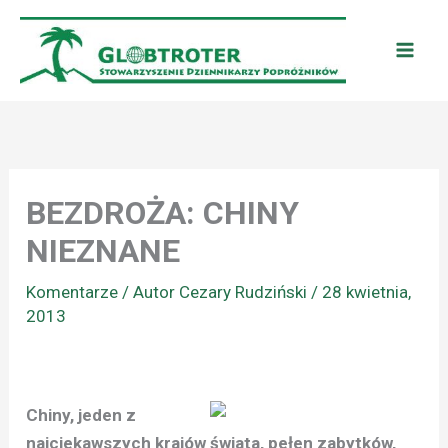
Przejdź
do
treści
BEZDROŻA: CHINY
NIEZNANE
Komentarze
/ Autor
Cezary Rudziński
/
28 kwietnia,
2013
Chiny, jeden z
najciekawszych krajów świata, pełen zabytków,