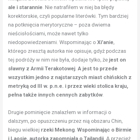
ale i starannie
. Nie natrafiłem w niej ba błędy
korektorskie, czyli popularne literówki. Tym bardziej
na potknięcia merytoryczne – poza dwiema
nieścisłościami, może nawet tylko
niedopowiedzeniami. Wspominając o
Xi’anie
,
którego zresztą autorka nie opisuje, gdyż podczas
tej podróży w nim nie była, dodaje tylko, że
jest on
sławny z Armii Terakotowej
.
A jest to przede
wszystkim jedno z najstarszych miast chińskich z
metryką od III w. p.n.e. i przez wieki stolica kraju,
pełna także innych cennych zabytków
.
Drugie pominięcie znalazłem w informacji o
dalszym, po opuszczeniu przez nią obszaru Chin,
biegu wielkiej
rzeki Mekong
.
Wspominając o Birmie
i Laosie, autorka zapomniała o Tajlandii
. A przecież