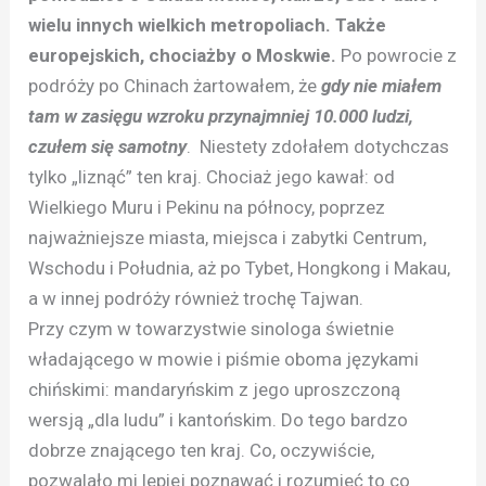
wielu innych wielkich metropoliach. Także
europejskich, chociażby o Moskwie.
Po powrocie z
podróży po Chinach żartowałem, że
gdy nie miałem
tam w zasięgu wzroku przynajmniej 10.000 ludzi,
czułem się samotny
. Niestety zdołałem dotychczas
tylko „liznąć” ten kraj. Chociaż jego kawał: od
Wielkiego Muru i Pekinu na północy, poprzez
najważniejsze miasta, miejsca i zabytki Centrum,
Wschodu i Południa, aż po Tybet, Hongkong i Makau,
a w innej podróży również trochę Tajwan.
Przy czym w towarzystwie sinologa świetnie
władającego w mowie i piśmie oboma językami
chińskimi: mandaryńskim z jego uproszczoną
wersją „dla ludu” i kantońskim. Do tego bardzo
dobrze znającego ten kraj. Co, oczywiście,
pozwalało mi lepiej poznawać i rozumieć to co