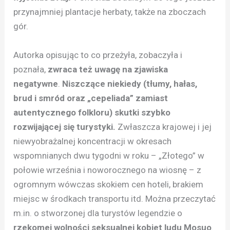
przynajmniej plantacje herbaty, także na zboczach
gór.
Autorka opisując to co przeżyła, zobaczyła i
poznała,
zwraca też uwagę na zjawiska
negatywne
.
Niszczące niekiedy (tłumy, hałas,
brud i smród oraz „cepeliada” zamiast
autentycznego folkloru) skutki szybko
rozwijającej się turystyki.
Zwłaszcza krajowej i jej
niewyobrażalnej koncentracji w okresach
wspomnianych dwu tygodni w roku – „Złotego” w
połowie września i noworocznego na wiosnę – z
ogromnym wówczas skokiem cen hoteli, brakiem
miejsc w środkach transportu itd. Można przeczytać
m.in. o stworzonej dla turystów legendzie o
rzekomej wolności seksualnej kobiet ludu Mosuo
.