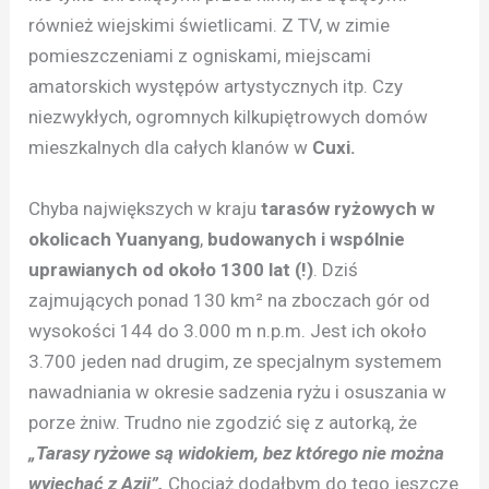
również wiejskimi świetlicami. Z TV, w zimie
pomieszczeniami z ogniskami, miejscami
amatorskich występów artystycznych itp. Czy
niezwykłych, ogromnych kilkupiętrowych domów
mieszkalnych dla całych klanów w
Cuxi.
Chyba największych w kraju
tarasów ryżowych w
okolicach Yuanyang
,
budowanych i wspólnie
uprawianych od około 1300 lat (!)
. Dziś
zajmujących ponad 130 km² na zboczach gór od
wysokości 144 do 3.000 m n.p.m. Jest ich około
3.700 jeden nad drugim, ze specjalnym systemem
nawadniania w okresie sadzenia ryżu i osuszania w
porze żniw. Trudno nie zgodzić się z autorką, że
„Tarasy ryżowe są widokiem, bez którego nie można
wyjechać z Azji”.
Chociaż dodałbym do tego jeszcze