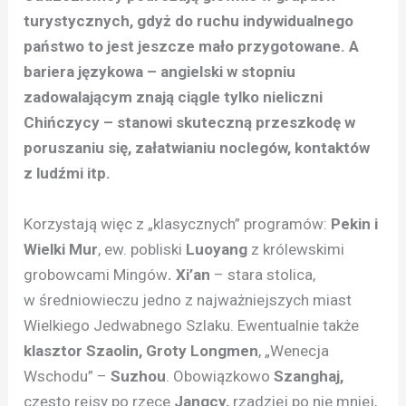
turystycznych, gdyż do ruchu indywidualnego
państwo to jest jeszcze mało przygotowane. A
bariera językowa – angielski w stopniu
zadowalającym znają ciągle tylko nieliczni
Chińczycy – stanowi skuteczną przeszkodę w
poruszaniu się, załatwianiu noclegów, kontaktów
z ludźmi itp.
Korzystają więc z „klasycznych” programów:
Pekin i
Wielki Mur
, ew. pobliski
Luoyang
z królewskimi
grobowcami Mingów
. Xi’an
– stara stolica,
w średniowieczu jedno z najważniejszych miast
Wielkiego Jedwabnego Szlaku. Ewentualnie także
klasztor Szaolin, Groty Longmen
, „Wenecja
Wschodu” –
Suzhou
. Obowiązkowo
Szanghaj,
często rejsy po rzece
Jangcy,
rzadziej po nie mniej,