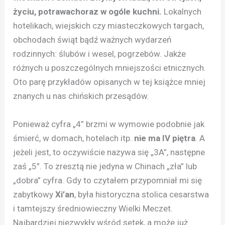
życiu, potrawachoraz w ogóle kuchni.
Lokalnych
hotelikach, wiejskich czy miasteczkowych targach,
obchodach świąt bądź ważnych wydarzeń
rodzinnych: ślubów i wesel, pogrzebów. Jakże
różnych u poszczególnych mniejszości etnicznych.
Oto parę przykładów opisanych w tej książce mniej
znanych u nas chińskich przesądów.
Ponieważ cyfra „4” brzmi w wymowie podobnie jak
śmierć, w domach, hotelach itp.
nie ma IV piętra
. A
jeżeli jest, to oczywiście nazywa się „3A”, następne
zaś „5”. To zresztą nie jedyna w Chinach „zła” lub
„dobra” cyfra. Gdy to czytałem przypomniał mi się
zabytkowy
Xi’an
, była historyczna stolica cesarstwa
i tamtejszy średniowieczny Wielki Meczet.
Najbardziej niezwykły wśród setek, a może już