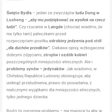
Święto Bydła
– jeden ze zwyczajów
ludu Dong w
Lusheng
–
„aby mu podziękować za wysiłek na rzecz
ludzi”.
Czy rzucanie w
Langde
(chociaż wiadmo, że
nie tylko tam) pałeczkami przed
rozpoczęciem posiłku
odrobiny jedzenia pod stół
„dla duchów przodków”.
Ciekawe opisy, wzbogacone
dobrymi zdjęciami,
strojów i ozdób kobiet
poszczególnych mniejszości etnicznych. Ale i
problemy synów – jedynaków
. Jak wiadomo, w
Chińskiej Republice Ludowej obowiązuje, aby
uniknąć przeludnienia, prawo do posiadania, z
nielicznymi wyjątkami dla mniejszości etnicznych,
tylko jednego dziecka.
Rodzi to ogromne problemy – nie miejsce tu aby je