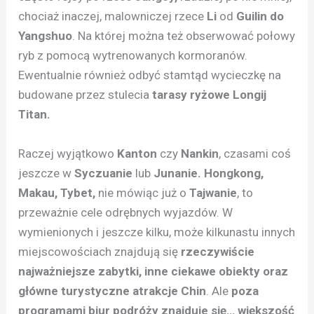
chociaż inaczej, malowniczej rzece
Li
od
Guilin do
Yangshuo
. Na której można też obserwować połowy
ryb z pomocą wytrenowanych kormoranów.
Ewentualnie również odbyć stamtąd wycieczkę na
budowane przez stulecia
tarasy ryżowe Longij
Titan.
Raczej wyjątkowo
Kanton
czy
Nankin
, czasami coś
jeszcze w
Syczuanie
lub
Junanie. Hongkong,
Makau, Tybet,
nie mówiąc już o
Tajwanie
, to
przeważnie cele odrębnych wyjazdów. W
wymienionych i jeszcze kilku, może kilkunastu innych
miejscowościach znajdują się
rzeczywiście
najważniejsze zabytki, inne ciekawe obiekty oraz
główne turystyczne atrakcje Chin
. Ale
poza
programami biur podróży znajduje się… większość