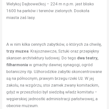
Wełykoj Dajbowećkoj – 224 m n.p.m. jest blisko
1600 ha parków i terenów zielonych. Dookoła
miasta zaś lasy.
A w nim kilka cennych zabytków, o których za chwilę,
trzy muzea
: Krajoznawcze, Sztuki oraz przepiękny
skansen architektury ludowej. Do tego
dwa teatry,
filharmonia
w gmachy dawnej synagogi, ogród
botaniczny itp. Użhorodzkie zabytki skoncentrowane
są na północnym, prawym brzegu rzeki Uż. W jej
zakolu, na wzgórzu, stoi zamek zwany komitackim,
gdyż w przeszłości był siedzibą władz komitatu –
węgierskiej jednostki administracji państwowej, a
obecnie muzeum.