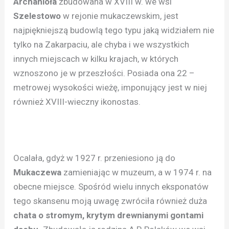
Archanioła
zbudowana w XVIII w. we wsi
Szelestowo
w rejonie mukaczewskim, jest
najpiękniejszą budowlą tego typu jaką widziałem nie
tylko na Zakarpaciu, ale chyba i we wszystkich
innych miejscach w kilku krajach, w których
wznoszono je w przeszłości. Posiada ona 22 –
metrowej wysokości wieżę, imponujący jest w niej
również XVIII-wieczny ikonostas.
Ocalała, gdyż w 1927 r. przeniesiono ją do
Mukaczewa
zamieniając w muzeum, a w 1974 r. na
obecne miejsce. Spośród wielu innych eksponatów
tego skansenu moją uwagę zwróciła również duża
chata o stromym, krytym drewnianymi gontami