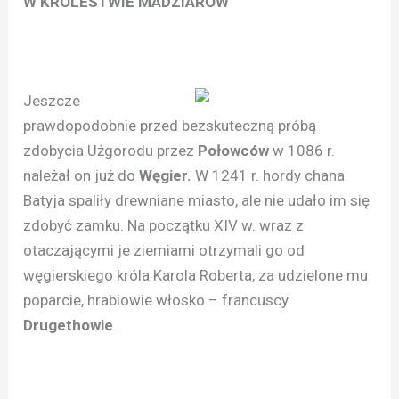
W KRÓLESTWIE MADZIARÓW
Jeszcze
prawdopodobnie przed bezskuteczną próbą
zdobycia Użgorodu przez
Połowców
w 1086 r.
należał on już do
Węgier.
W 1241 r. hordy chana
Batyja spaliły drewniane miasto, ale nie udało im się
zdobyć zamku. Na początku XIV w. wraz z
otaczającymi je ziemiami otrzymali go od
węgierskiego króla Karola Roberta, za udzielone mu
poparcie, hrabiowie włosko – francuscy
Drugethowie
.