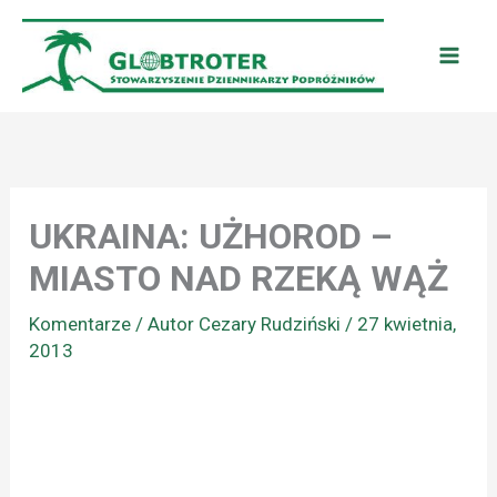
Przejdź
do
treści
UKRAINA: UŻHOROD –
MIASTO NAD RZEKĄ WĄŻ
Komentarze
/ Autor
Cezary Rudziński
/
27 kwietnia,
2013