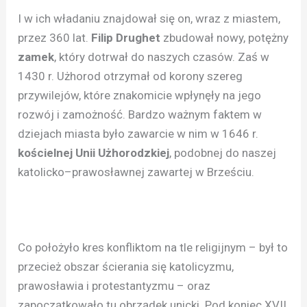
I w ich władaniu znajdował się on, wraz z miastem,
przez 360 lat.
Filip Drughet
zbudował nowy, potężny
zamek
, który dotrwał do naszych czasów. Zaś w
1430 r. Użhorod otrzymał od korony szereg
przywilejów, które znakomicie wpłynęły na jego
rozwój i zamożność. Bardzo ważnym faktem w
dziejach miasta było zawarcie w nim w 1646 r.
kościelnej Unii Użhorodzkiej
, podobnej do naszej
katolicko–prawosławnej zawartej w Brześciu.
Co położyło kres konfliktom na tle religijnym – był to
przecież obszar ścierania się katolicyzmu,
prawosławia i protestantyzmu – oraz
zapoczątkowało tu obrządek unicki. Pod koniec XVII