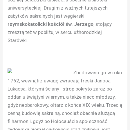
uniwersyteckiej. Drugim z ważnych tutejszych
zabytków sakralnych jest węgierski
rzymskokatolicki kościół św. Jerzego
, stojący
zresztą też w pobliżu, w sercu użhorodzkiej
Starówki.
Zbudowano go w roku
1762, wewnątrz uwagę zwracają freski Janosa
Lukacsa, którymi ściany i strop pokryto zaraz po
oddaniu świątyni wiernym, a także nieco młodszy,
gdyż neobarokowy, ołtarz z końca XIX wieku. Trzecią
cenną budowlę sakralną, chociaż obecnie służącą
filharmonii, gdyż po Holocauście społeczność
żydowska niemal całkowicie stąd zniknęła, jest