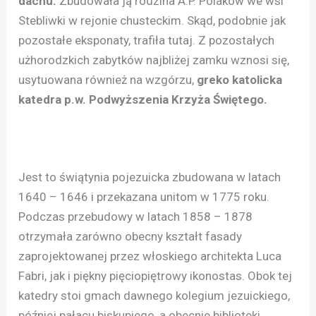
dachu.
Zbudowała ją rodzina A.P. Polaków we wsi
Stebliwki w rejonie chusteckim. Skąd, podobnie jak
pozostałe eksponaty, trafiła tutaj. Z pozostałych
użhorodzkich zabytków najbliżej zamku wznosi się,
usytuowana również na wzgórzu,
greko katolicka
katedra p.w. Podwyższenia Krzyża Świętego.
Jest to świątynia pojezuicka zbudowana w latach
1640 – 1646 i przekazana unitom w 1775 roku.
Podczas przebudowy w latach 1858 – 1878
otrzymała zarówno obecny kształt fasady
zaprojektowanej przez włoskiego architekta Luca
Fabri, jak i piękny pięciopiętrowy ikonostas. Obok tej
katedry stoi gmach dawnego kolegium jezuickiego,
później pałacu biskupiego, a obecnie biblioteki