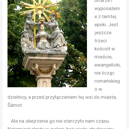
ołtarze i
wyposażeni
e z tamtej
epoki. Jest
jeszcze
trzeci
kościół w
mieście,
ewangelicki,
nie licząc
romańskieg
o w
dzielnicy, a przed przyłączeniem tej wsi do miasta,
Šámot.
Ale na obejrzenie go nie starczyło nam czasu.
Natomiast skryty w zieleni, bez wieży, zbudowany