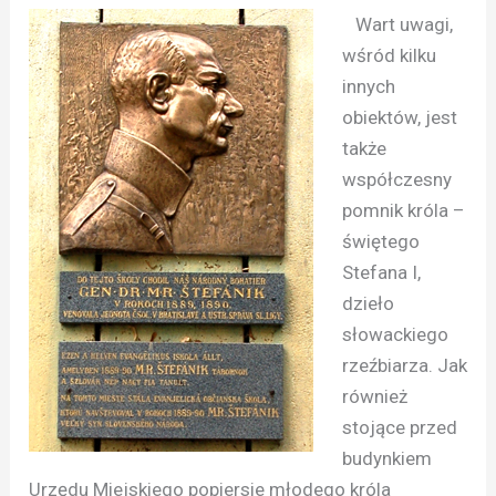
Wart uwagi,
wśród kilku
innych
obiektów, jest
także
współczesny
pomnik króla –
świętego
Stefana I,
dzieło
słowackiego
rzeźbiarza. Jak
również
stojące przed
budynkiem
Urzędu Miejskiego popiersie młodego króla