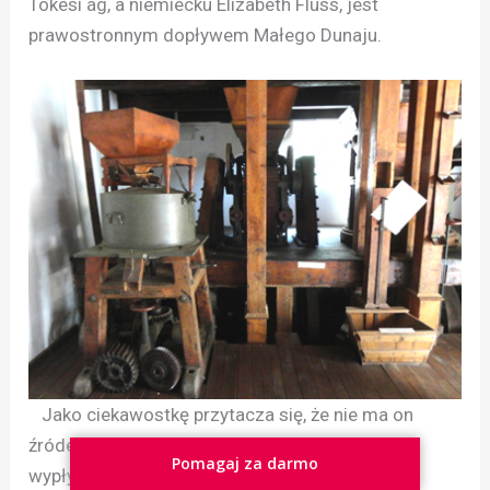
Tökési ág, a niemiecku Elizabeth Fluss, jest
prawostronnym dopływem Małego Dunaju.
Jako ciekawostkę przytacza się, że nie ma on
źródeł, nie odłącza się też od innego nurtu, lecz
Pomagaj za darmo
wypływa spod dolnych wód za gminą Orechová