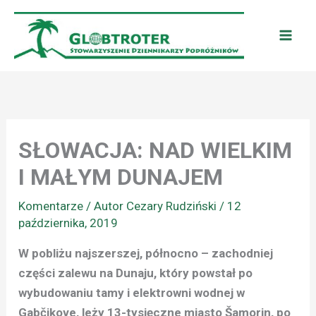
Przejdź
do
treści
SŁOWACJA: NAD WIELKIM
I MAŁYM DUNAJEM
Komentarze
/ Autor
Cezary Rudziński
/
12
października, 2019
W pobliżu najszerszej, północno – zachodniej
części zalewu na Dunaju, który powstał po
wybudowaniu tamy i elektrowni wodnej w
Gabčikove, leży 13-tysięczne miasto Šamorin, po