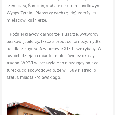
rzemiosła, Šamorin, stał się centrum handlowym
Wyspy Żytniej. Pierwszy cech (gildę) założyli tu
miejscowi kuśnierze.
Później krawcy, garncarze, ślusarze, wytwórcy
pasków, jubilerzy, tkacze, producenci noży, mydła i
handlarze bydła. A w połowie XIX także rybacy. W
swoich dziejach miasto miało również okresy
trudne. W XVI w. przeżyło ono niszczący najazd
turecki, co spowodowało, że w 1589 r. straciło
status miasta królewskiego.