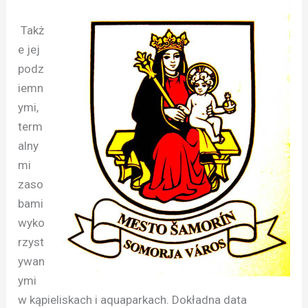
Takż
e jej
podz
iemn
ymi,
term
alny
mi
zaso
bami
wyko
rzyst
ywan
ymi
w kąpieliskach i aquaparkach. Dokładna data