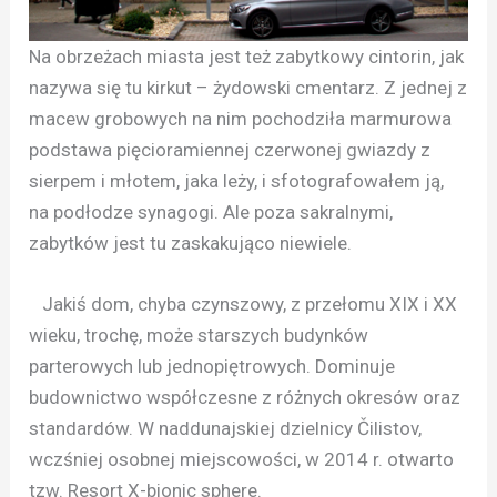
Na obrzeżach miasta jest też zabytkowy cintorin, jak
nazywa się tu kirkut – żydowski cmentarz. Z jednej z
macew grobowych na nim pochodziła marmurowa
podstawa pięcioramiennej czerwonej gwiazdy z
sierpem i młotem, jaka leży, i sfotografowałem ją,
na podłodze synagogi. Ale poza sakralnymi,
zabytków jest tu zaskakująco niewiele.
Jakiś dom, chyba czynszowy, z przełomu XIX i XX
wieku, trochę, może starszych budynków
parterowych lub jednopiętrowych. Dominuje
budownictwo współczesne z różnych okresów oraz
standardów. W naddunajskiej dzielnicy Čilistov,
wczśniej osobnej miejscowości, w 2014 r. otwarto
tzw. Resort X-bionic sphere.