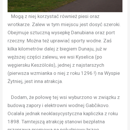
Mogą z niej korzystać również piesi oraz
wrotkarze. Zalew w tym miejscu jest dosyć szeroki.
Obejmuje sztuczną wysepkę Danubiana oraz port
rzeczny. Można też uprawiać sporty wodne. Zaś
kilka kilometrów dalej z biegiem Dunaju, już w
węższej części zalewu, we wsi Kyselica (po
węgiersku Keszölcés), jednej z najstarszych
(pierwsza wzmianka o niej z roku 1296 !) na Wyspie
Żytniej, jest inna atrakcja.
Dodam, że połowę tej wsi wyburzono w związku z
budową zapory i elektrowni wodnej Gabčikovo.
Ocalała jednak neoklasycystyczna kapliczka z roku
1898. Tamtejszą atrakcję stanowi bezpłatna
przeprawa promowa na południowy brzeg