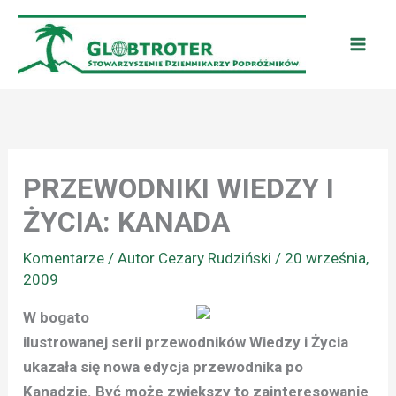
Przejdź
do
treści
PRZEWODNIKI WIEDZY I
ŻYCIA: KANADA
Komentarze
/ Autor
Cezary Rudziński
/
20 września,
2009
W bogato
ilustrowanej serii przewodników Wiedzy i Życia
ukazała się nowa edycja przewodnika po
Kanadzie. Być może zwiększy to zainteresowanie