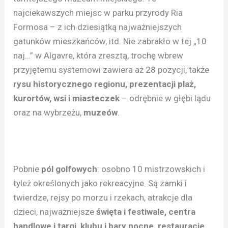
najciekawszych miejsc w parku przyrody Ria
Formosa – z ich dziesiątką najważniejszych
gatunków mieszkańców, itd. Nie zabrakło w tej „10
naj…” w Algavre, która zresztą, trochę wbrew
przyjętemu systemowi zawiera aż 28 pozycji, także
rysu historycznego regionu, prezentacji plaż,
kurortów, wsi i miasteczek
– odrębnie w głębi lądu
oraz na wybrzeżu,
muzeów
.
Pobnie
pól golfowych
: osobno 10 mistrzowskich i
tyleż określonych jako rekreacyjne. Są zamki i
twierdze, rejsy po morzu i rzekach, atrakcje dla
dzieci, najważniejsze
święta i festiwale, centra
handlowe i targi, klubu i bary nocne, restauracje,