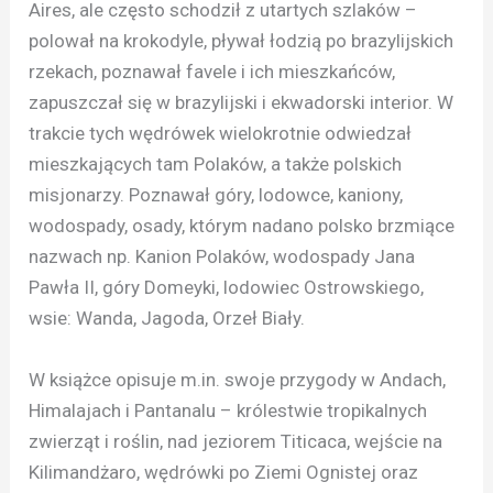
Aires, ale często schodził z utartych szlaków –
polował na krokodyle, pływał łodzią po brazylijskich
rzekach, poznawał favele i ich mieszkańców,
zapuszczał się w brazylijski i ekwadorski interior. W
trakcie tych wędrówek wielokrotnie odwiedzał
mieszkających tam Polaków, a także polskich
misjonarzy. Poznawał góry, lodowce, kaniony,
wodospady, osady, którym nadano polsko brzmiące
nazwach np. Kanion Polaków, wodospady Jana
Pawła II, góry Domeyki, lodowiec Ostrowskiego,
wsie: Wanda, Jagoda, Orzeł Biały.
W książce opisuje m.in. swoje przygody w Andach,
Himalajach i Pantanalu – królestwie tropikalnych
zwierząt i roślin, nad jeziorem Titicaca, wejście na
Kilimandżaro, wędrówki po Ziemi Ognistej oraz