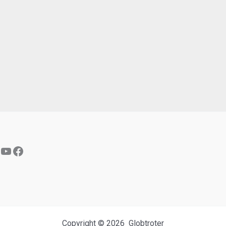
YouTube
Facebook
Copyright © 2026 Globtroter