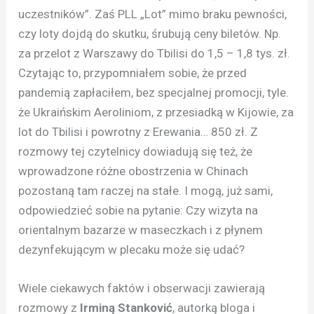
uczestników”. Zaś PLL „Lot” mimo braku pewności,
czy loty dojdą do skutku, śrubują ceny biletów. Np.
za przelot z Warszawy do Tbilisi do 1,5 – 1,8 tys. zł.
Czytając to, przypomniałem sobie, że przed
pandemią zapłaciłem, bez specjalnej promocji, tyle.
że Ukraińskim Aeroliniom, z przesiadką w Kijowie, za
lot do Tbilisi i powrotny z Erewania… 850 zł. Z
rozmowy tej czytelnicy dowiadują się też, że
wprowadzone różne obostrzenia w Chinach
pozostaną tam raczej na stałe. I mogą, już sami,
odpowiedzieć sobie na pytanie: Czy wizyta na
orientalnym bazarze w maseczkach i z płynem
dezynfekującym w plecaku może się udać?
Wiele ciekawych faktów i obserwacji zawierają
rozmowy z
Irminą Stanković
, autorką bloga i