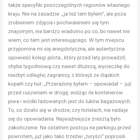
także specyfiki poszczególnych regionów własnego
kraju. Nie na zasadzie: „ja też tam byłem”, ale poza
zrobieniem zdjęcia i pochwaleniem się tym
znajomym, nie bardzo wiadomo po co, bo nawet nie
wiem, co tam jest interesującego. W tym miejscu
przypomina mi się anegdotyczna, ale autentyczna
opowieść kolegi pilota., który przed laty prowadził,
chyba tygodniową czy nawet dłuższą, wycieczkę do
niezbyt odległej zagranicy, z którejś ze śląskich
kopalń czy hut. „Przerażony byłem – opowiadał – już
przed ruszeniem w drogę, widząc ile kontenerów
piwa i wódki ładowanych jest do luków bagażowych.
To, co działo się w drodze, czy hotelach, nie nadaje
się do opowiadania. Najważniejsze zresztą było
zakończenie. Na ostatnim postoju na parkingu przed
powrotem, już jako tako trzeźwi „turyści” poprosili