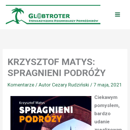
Przejdź
do
treści
KRZYSZTOF MATYS:
SPRAGNIENI PODRÓŻY
Komentarze
/ Autor
Cezary Rudziński
/
7 maja, 2021
Ciekawym
pomysłem,
bardzo
udanie
zrealizowan