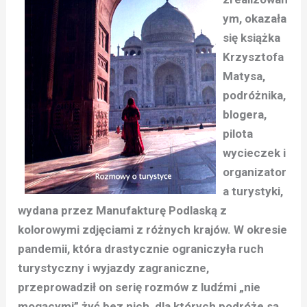
ym, okazała
się książka
Krzysztofa
Matysa,
podróżnika,
blogera,
pilota
wycieczek i
organizator
a turystyki,
wydana przez Manufakturę Podlaską z
kolorowymi zdjęciami z różnych krajów. W okresie
pandemii, która drastycznie ograniczyła ruch
turystyczny i wyjazdy zagraniczne,
przeprowadził on serię rozmów z ludźmi „nie
mogącymi” żyć bez nich, dla których podróże są