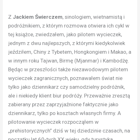
Z
Jackiem Świerczem
, sinologiem, wietnamistą i
podróżnikiem, z którym rozmowa otwiera ich cykl w
tej książce, zwiedzałem, jako pilotem wycieczek,
jednym z dwu najlepszych, z którymi kiedykolwiek
jeździłem, Chiny z Tybetem, Hongkongiem i Makao, a
w innym roku Tajwan, Birmę (Mjanmar) i Kambodżę.
Będąc w przeszłości także niezawodowym pilotem
wycieczek zagranicznych, poznawałem świat nie
tylko jako dziennikarz czy samodzielny podróżnik,
ale i niekiedy klient biur podróży. Przeważnie zresztą
zabierany przez zaprzyjaźnione faktycznie jako
dziennikarz, tylko po kosztach własnych firmy. A
pilotowanie wycieczek rozpocząłem w
„prehistorycznych” dziś w tej dziedzinie czasach, na
początku lat 60-tych XX wieku, gdy turystyka