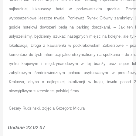
najbardziej luksusowy hotel w podwawelskim grodzie. Prac
wyposażeniowe jeszcze trwają. Ponieważ Rynek Główny zamknięty j
goście hotelowi dowożeni będą na parking dorożkami. – Jak ten h
usłyszeliśmy, będziemy szukać następnych miejsc na kolejne, ale tyl
lokalizacją. Droga z kawiarenki w podkrakowskim Zabierzowie – poz
komentarz do tych informacji jakie otrzymaliśmy na spotkaniu – do z
rynku krajowym i międzynarodowym w tej branży oraz super lu
zabytkowym średniowiecznym pałacu usytuowanym w prestiżow
Krakowa, chyba o najlepszej lokalizacji w kraju, trwała ponad 
niewątpliwym sukcesie tej polskiej firmy.
Cezary Rudziński, zdjęcia Grzegorz Micuła
Dodane 23 02 07