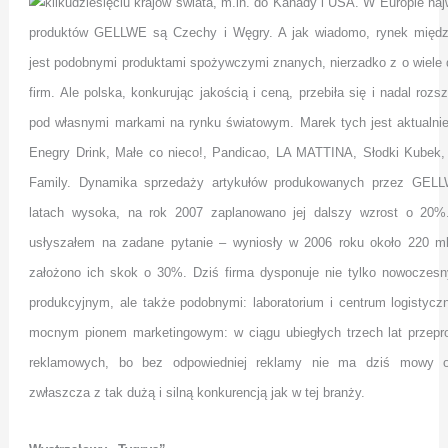
kilkudziesięciu krajów świata, m.in. do Kanady i USA. W Europie n
produktów GELLWE są Czechy i Węgry. A jak wiadomo, rynek międ
jest podobnymi produktami spożywczymi znanych, nierzadko z o wiele 
firm. Ale polska, konkurując jakością i ceną, przebiła się i nadal roz
pod własnymi markami na rynku światowym. Marek tych jest aktual
Enegry Drink, Małe co nieco!, Pandicao, LA MATTINA, Słodki Kubek
Family. Dynamika sprzedaży artykułów produkowanych przez GELL
latach wysoka, na rok 2007 zaplanowano jej dalszy wzrost o 20%.
usłyszałem na zadane pytanie – wyniosły w 2006 roku około 220 ml
założono ich skok o 30%. Dziś firma dysponuje nie tylko
nowoczesn
produkcyjnym, ale także podobnymi: laboratorium i centrum logistyc
mocnym pionem marketingowym: w ciągu ubiegłych trzech lat przep
reklamowych, bo bez odpowiedniej reklamy nie ma dziś mowy o
zwłaszcza z tak dużą i silną konkurencją jak w tej branży.