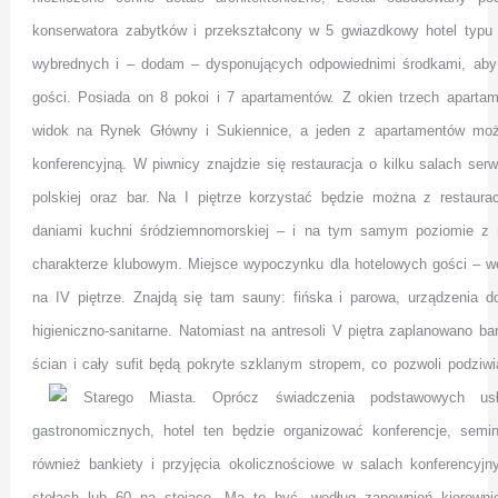
konserwatora zabytków i przekształcony w 5 gwiazdkowy hotel typu b
wybrednych i – dodam – dysponujących odpowiednimi środkami, aby
gości. Posiada on 8 pokoi i 7 apartamentów. Z okien trzech apartam
widok na Rynek Główny i Sukiennice, a jeden z apartamentów mo
konferencyjną. W piwnicy znajdzie się restauracja o kilku salach ser
polskiej oraz bar. Na I piętrze korzystać będzie można z restaurac
daniami kuchni śródziemnomorskiej – i na tym samym poziomie z r
charakterze klubowym. Miejsce wypoczynku dla hotelowych gości – w
na IV piętrze. Znajdą się tam sauny: fińska i parowa, urządzenia d
higieniczno-sanitarne. Natomiast na antresoli V piętra zaplanowano ba
ścian i cały sufit będą pokryte szklanym stropem, co pozwoli podzi
Starego Miasta. Oprócz
świadczenia podstawowych us
gastronomicznych, hotel ten będzie organizować konferencje, semina
również bankiety i przyjęcia okolicznościowe w salach konferencyj
stołach lub 60 na stojąco. Ma to być, według zapewnień kierown