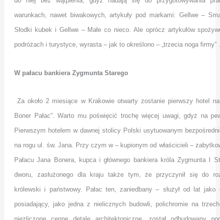
do niej bez wątpienia, gdyż nadają się do przygotowywania pr
warunkach, nawet biwakowych, artykuły pod markami: Gellwe – Sma
Słodki kubek i Gellwe – Małe co nieco. Ale oprócz artykułów spoży
podróżach i turystyce, wyrasta – jak to określono – „trzecia noga firmy”
W pałacu bankiera Zygmunta Starego
Za około 2 miesiące w Krakowie otwarty zostanie pierwszy hotel na
Boner Pałac”. Warto mu poświęcić trochę więcej uwagi, gdyż na pe
Pierwszym hotelem w dawnej stolicy Polski usytuowanym bezpośred
na rogu ul. św. Jana. Przy czym w – kupionym od właścicieli – zabytk
Pałacu Jana Bonera, kupca i głównego bankiera króla Zygmunta I S
dworu, zasłużonego dla kraju także tym, że przyczynił się do ro
królewski i państwowy. Pałac ten, zaniedbany – służył od lat jak
posiadający, jako jedna z nielicznych budowli,
polichromie na trzec
niezliczone cenne detale architektoniczne, został odbudowany p