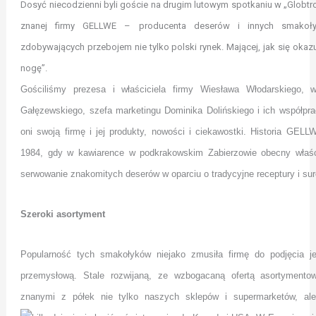
Dosyć niecodzienni byli goście na drugim lutowym spotkaniu w „Globtro
znanej firmy GELLWE – producenta deserów i innych smakoł
zdobywających przebojem nie tylko polski rynek. Mającej, jak się okazu
nogę”.
Gościliśmy prezesa i właściciela firmy Wiesława Włodarskiego, w
Gałęzewskiego, szefa marketingu Dominika Dolińskiego i ich współpra
oni swoją firmę i jej produkty, nowości i
ciekawostki. Historia GELL
1984, gdy w kawiarence w podkrakowskim Zabierzowie obecny właści
serwowanie znakomitych deserów w oparciu o tradycyjne receptury i su
Szeroki asortyment
Popularność tych smakołyków niejako zmusiła firmę do podjęcia je
przemysłową. Stale rozwijaną, ze wzbogacaną ofertą asortyment
znanymi z półek nie tylko naszych sklepów i supermarketów, al