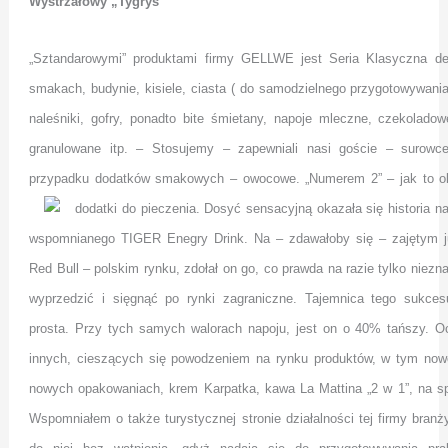
Wystrzałowy „Tygrys”
„Sztandarowymi” produktami firmy GELLWE jest Seria Klasyczna de
smakach, budynie, kisiele, ciasta ( do samodzielnego przygotowywania
naleśniki, gofry, ponadto bite śmietany, napoje mleczne, czekolado
granulowane itp. – Stosujemy – zapewniali nasi goście – surowce
przypadku dodatków smakowych – owocowe. „Numerem 2” – jak to okre
dodatki do pieczenia. Dosyć sensacyjną okazała się historia n
wspomnianego TIGER Enegry Drink. Na – zdawałoby się – zajętym j
Red Bull – polskim rynku, zdołał on go, co prawda na razie tylko niezna
wyprzedzić i sięgnąć po rynki zagraniczne. Tajemnica tego sukce
prosta. Przy tych samych walorach napoju, jest on o 40% tańszy. O
innych, cieszących się powodzeniem na rynku produktów, w tym now
nowych opakowaniach, krem Karpatka, kawa La Mattina „2 w 1”, na sp
Wspomniałem o także turystycznej stronie działalności tej firmy bran