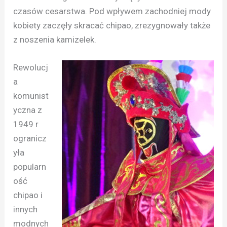
czasów cesarstwa. Pod wpływem zachodniej mody
kobiety zaczęły skracać chipao, zrezygnowały także
z noszenia kamizelek.
Rewolucj
a
komunist
yczna z
1949 r
ogranicz
yła
popularn
ość
chipao i
innych
modnych