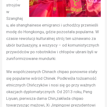
strojów
w
Szanghaj
u, ale shanghainese emigranci i uchodźcy przenieśli
modę do Hongkongu, gdzie pozostała popularna. W
czasie rewolucji kulturalnej strój ten uznawano za
ubiór burżuazyjny, a wszyscy – od komunistycznych
przywódców po robotników i chłopów ubrani byli w
zuniformizowane mundurki.
We współczesnych Chinach chipao ponownie stały
się popularne wśród Chinek. Podkreśla tożsamość
etnicznych Chińczyków i nosi się go przy ważnych
okazjach dyplomatycznych. Od 2013 roku, Peng
Liyuan, pierwsza dama Chin,zakłada chipao
towarzysząc mężowi, Xi Jinpingowi prezydentowi