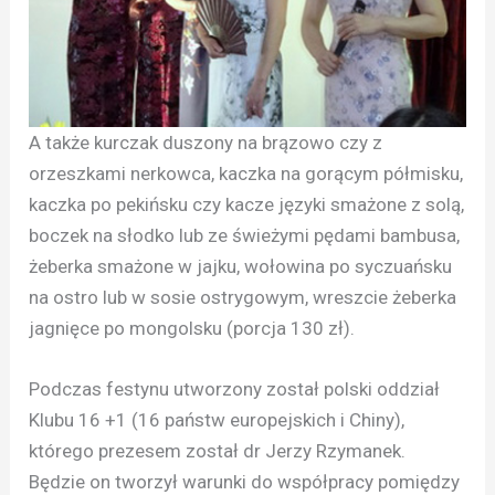
A także kurczak duszony na brązowo czy z
orzeszkami nerkowca, kaczka na gorącym półmisku,
kaczka po pekińsku czy kacze języki smażone z solą,
boczek na słodko lub ze świeżymi pędami bambusa,
żeberka smażone w jajku, wołowina po syczuańsku
na ostro lub w sosie ostrygowym, wreszcie żeberka
jagnięce po mongolsku (porcja 130 zł).
Podczas festynu utworzony został polski oddział
Klubu 16 +1 (16 państw europejskich i Chiny),
którego prezesem został dr Jerzy Rzymanek.
Będzie on tworzył warunki do współpracy pomiędzy