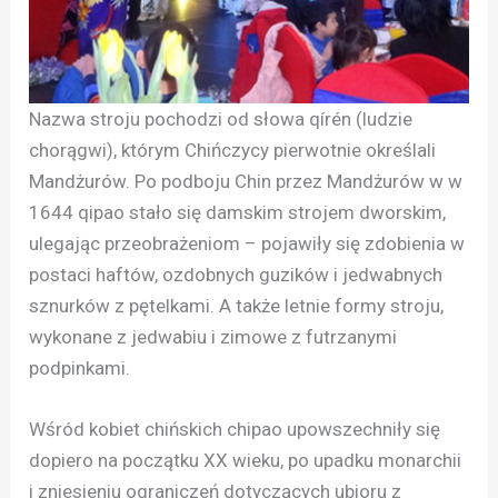
Nazwa stroju pochodzi od słowa qírén (ludzie
chorągwi), którym Chińczycy pierwotnie określali
Mandżurów. Po podboju Chin przez Mandżurów w w
1644 qipao stało się damskim strojem dworskim,
ulegając przeobrażeniom – pojawiły się zdobienia w
postaci haftów, ozdobnych guzików i jedwabnych
sznurków z pętelkami. A także letnie formy stroju,
wykonane z jedwabiu i zimowe z futrzanymi
podpinkami.
Wśród kobiet chińskich chipao upowszechniły się
dopiero na początku XX wieku, po upadku monarchii
i zniesieniu ograniczeń dotyczących ubioru z