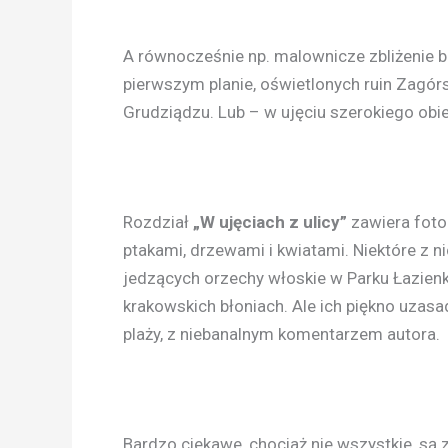
A równocześnie np. malownicze zbliżenie 
pierwszym planie, oświetlonych ruin Zagór
Grudziądzu. Lub – w ujęciu szerokiego obi
Rozdział
„W ujęciach z ulicy”
zawiera fotog
ptakami, drzewami i kwiatami. Niektóre z n
jedzących orzechy włoskie w Parku Łazien
krakowskich błoniach. Ale ich piękno uzasa
plaży, z niebanalnym komentarzem autora.
Bardzo ciekawe, chociaż nie wszystkie, są 