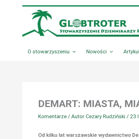
Przejdź
do
treści
O stowarzyszeniu
Nowości
Artyku
DEMART: MIASTA, M
Komentarze
/ Autor
Cezary Rudziński
/
23 
Od kilku lat warszawskie wydawnictwo De