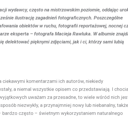
acji wydawcy, często na mistrzowskim poziomie, oddając uro
ześnie ilustrację zagadnień fotograficznych. Poszczególne
rafowania obiektów w ruchu, fotografii reportażowej, nocnej c
rze eksperta – fotografa Macieja Rawluka. W albumie znajd
ię delektować pięknymi zdjęciami, jak i ci, którzy sami lubią
a ciekawymi komentarzami ich autorów, niekiedy
stały, a niemal wszystkie opisem co przedstawiają. I choci
 wyjątkowych uważam za przesadne, to wiele wśród nich jes
sposób niezwykły, a przynajmniej nowy lub niebanalny, takż
Z – bardzo często – świetnym wykorzystaniem naturalnego