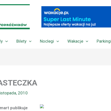
ły
Bilety
Noclegi
Wakacje
Parking
IASTECZKA
listopada, 2010
mart publikuje