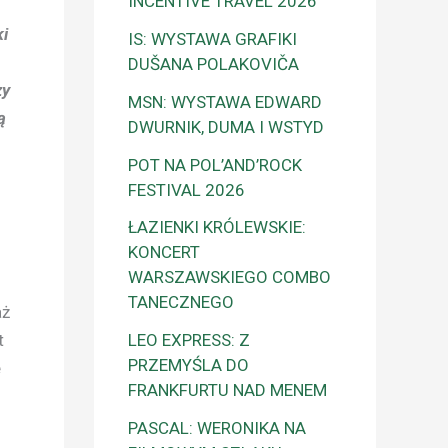
INCENTIVE TRAVEL 2026
ki
IS: WYSTAWA GRAFIKI
DUŠANA POLAKOVIČA
zy
MSN: WYSTAWA EDWARD
ą
DWURNIK, DUMA I WSTYD
POT NA POL’AND’ROCK
FESTIVAL 2026
ŁAZIENKI KRÓLEWSKIE:
KONCERT
WARSZAWSKIEGO COMBO
TANECZNEGO
aż
LEO EXPRESS: Z
t
PRZEMYŚLA DO
e
FRANKFURTU NAD MENEM
PASCAL: WERONIKA NA