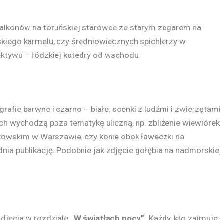
balkonów na toruńskiej starówce ze starym zegarem na
skiego karmelu, czy średniowiecznych spichlerzy w
ektywu – łódzkiej katedry od wschodu.
rafie barwne i czarno – białe: scenki z ludźmi i zwierzętami
ich wychodzą poza tematykę uliczną, np. zbliżenie wiewiórek
kowskim w Warszawie, czy konie obok ławeczki na
dnia publikację. Podobnie jak zdjęcie gołębia na nadmorskie
zdjęcia w rozdziale
„W światłach nocy”.
Każdy, kto zajmuje