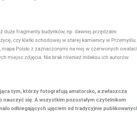
ież duże fragmenty budynków, np. dawnej przędzalni
życę, czy klatki schodowej w starej kamienicy w Przemyślu.
h, mapa Polski z zaznaczonymi na niej w czerwonych owalac
ch miejsc zdjęcia. Nie brak również indeksu ich autorów.
ająca tym, którzy fotografują amatorsko, a zwłaszcza
oro nauczyć się. A wszystkim pozostałym czytelnikom
emało odbiegających ujęciem od tradycyjnie publikowanyc