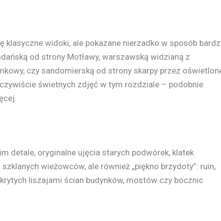
ię klasyczne widoki, ale pokazane nierzadko w sposób bard
gdańską od strony Motławy, warszawską widzianą z
kowy, czy sandomierską od strony skarpy przez oświetlon
Oczywiście świetnych zdjęć w tym rozdziale – podobnie
ęcej.
m detale, oryginalne ujęcia starych podwórek, klatek
zklanych wieżowców, ale również „piękno brzydoty”: ruin,
rytych liszajami ścian budynków, mostów czy bocznic