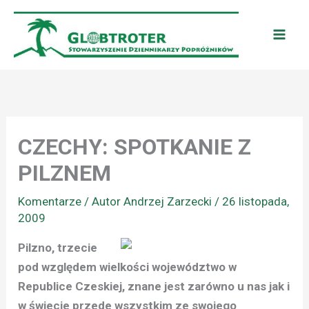
Przejdź
do
treści
CZECHY: SPOTKANIE Z
PILZNEM
Komentarze
/ Autor
Andrzej Zarzecki
/
26 listopada,
2009
Pilzno, trzecie
pod względem wielkości województwo w
Republice Czeskiej, znane jest zarówno u nas jak i
w świecie przede wszystkim ze swojego