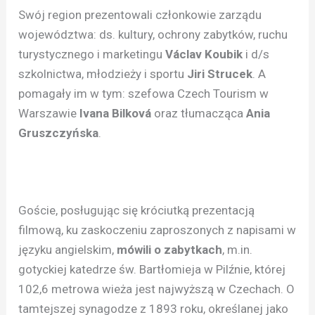
Swój region prezentowali członkowie zarządu
województwa: ds. kultury, ochrony zabytków, ruchu
turystycznego i marketingu
Václav Koubik
i d/s
szkolnictwa, młodzieży i sportu
Jiri Strucek
. A
pomagały im w tym: szefowa Czech Tourism w
Warszawie
Ivana Bilková
oraz tłumacząca
Ania
Gruszczyńska
.
Goście, posługując się króciutką prezentacją
filmową, ku zaskoczeniu zaproszonych z napisami w
języku angielskim,
mówili o zabytkach
, m.in.
gotyckiej katedrze św. Bartłomieja w Pilźnie, której
102,6 metrowa wieża jest najwyższą w Czechach. O
tamtejszej synagodze z 1893 roku, określanej jako