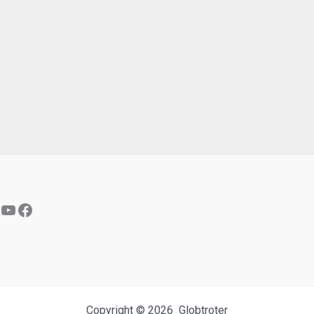
YouTube
Facebook
Copyright © 2026 Globtroter