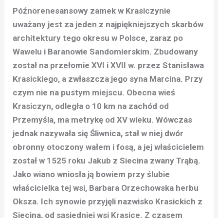
Późnorenesansowy zamek w Krasiczynie
uważany jest za jeden z najpiękniejszych skarbów
architektury tego okresu w Polsce, zaraz po
Wawelu i Baranowie Sandomierskim. Zbudowany
został na przełomie XVI i XVII w. przez Stanisława
Krasickiego, a zwłaszcza jego syna Marcina. Przy
czym nie na pustym miejscu. Obecna wieś
Krasiczyn, odległa o 10 km na zachód od
Przemyśla, ma metrykę od XV wieku. Wówczas
jednak nazywała się Śliwnica, stał w niej dwór
obronny otoczony wałem i fosą, a jej właścicielem
został w 1525 roku Jakub z Siecina zwany Trąbą.
Jako wiano wniosła ją bowiem przy ślubie
właścicielka tej wsi, Barbara Orzechowska herbu
Oksza. Ich synowie przyjęli nazwisko Krasickich z
Siecina, od sąsiedniej wsi Krasice. Z czasem