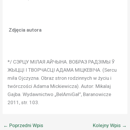
Zdjęcia autora
*/ СЭРЦУ МIЛАЯ АЙЧЫНА. ВОБРАЗ РАДЗIМЫ Ў
ЖЫЦЦI I ТВОРЧАСЦI АДАМА МIЦКЕВIЧА. (Sercu
miła Ojczyzna. Obraz stron rodzinnych w życiu i
twórczości Adama Mickiewicza). Autor: Mikalaj
Gajba. Wydawnictwo „BelAmiGał”, Baranowicze
2011, str. 103.
←
Poprzedni Wpis
Kolejny Wpis
→