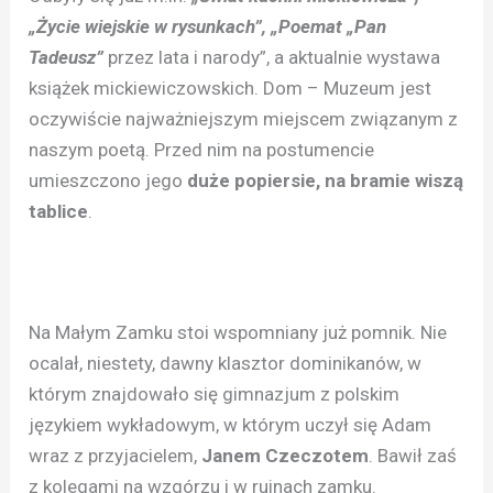
„Życie wiejskie w rysunkach”, „Poemat „Pan
Tadeusz”
przez lata i narody”, a aktualnie wystawa
książek mickiewiczowskich. Dom – Muzeum jest
oczywiście najważniejszym miejscem związanym z
naszym poetą. Przed nim na postumencie
umieszczono jego
duże popiersie, na bramie wiszą
tablice
.
Na Małym Zamku stoi wspomniany już pomnik. Nie
ocalał, niestety, dawny klasztor dominikanów, w
którym znajdowało się gimnazjum z polskim
językiem wykładowym, w którym uczył się Adam
wraz z przyjacielem,
Janem Czeczotem
. Bawił zaś
z kolegami na wzgórzu i w ruinach zamku.