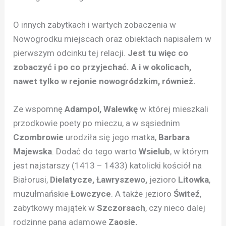
O innych zabytkach i wartych zobaczenia w
Nowogrodku miejscach oraz obiektach napisałem w
pierwszym odcinku tej relacji.
Jest tu więc co
zobaczyć i po co przyjechać. A i w okolicach,
nawet tylko w rejonie nowogródzkim, również.
Ze wspomnę
Adampol, Walewkę
w której mieszkali
przodkowie poety po mieczu, a w sąsiednim
Czombrowie
urodziła się jego matka,
Barbara
Majewska
. Dodać do tego warto
Wsielub
, w którym
jest najstarszy (1413 – 1433) katolicki kościół na
Białorusi,
Dielatycze, Ławryszewo,
jezioro
Litowka
,
muzułmańskie
Łowczyce
. A także jezioro
Świteź
,
zabytkowy majątek w
Szczorsach
, czy nieco dalej
rodzinne pana adamowe
Zaosie.