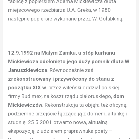
tablicę z popiersiem Adama Mickiewicza dłuta
miejscowego rzeźbiarza U.A. Greka, w 1980
następne popiersie wykonane przez W. Gołubkiną.
12.9.1992 na Małym Zamku, u stóp kurhanu
Mickiewicza odsłonięto jego duży pomnik dłuta W.
Januszkiewicza
. Równocześnie zaś
zrekonstruowany i przywrócony do stanu z
początku XIX w
. przez wileński oddział polskiej
firmy Budimex, na koszt rządu białoruskiego,
dom
Mickiewiczów
. Rekonstrukcja ta objęła też oficynę,
podziemne przejście łączące ją z domem, altankę i
studnię. 25.5.2001 otwarto nową, aktualną
ekspozycję, z udziałem praprawnuka poety –