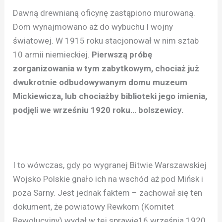
Dawną drewnianą oficynę zastąpiono murowaną.
Dom wynajmowano aż do wybuchu I wojny
światowej. W 1915 roku stacjonował w nim sztab
10 armii niemieckiej.
Pierwszą próbę
zorganizowania w tym zabytkowym, chociaż już
dwukrotnie odbudowywanym domu muzeum
Mickiewicza, lub chociażby biblioteki jego imienia,
podjęli we wrześniu 1920 roku… bolszewicy.
I to wówczas, gdy po wygranej Bitwie Warszawskiej
Wojsko Polskie gnało ich na wschód aż pod Mińsk i
poza Sarny. Jest jednak faktem – zachował się ten
dokument, że powiatowy Rewkom (Komitet
Rewolucyjny) wydał w tej sprawie16 września 1920