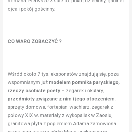
Romana. Pierwsze 3 sale to: pokój dziecinny, gabinet
ojca i pokój gościnny.
CO WARO ZOBACZYĆ ?
Wśród około 7 tys. eksponatów znajdują się, poza
wspomnianym już
modelem pomnika paryskiego,
rzeczy osobiste poety
– zegarek i okulary,
przedmioty związane z nim i jego otoczeniem
:
sprzęty domowe, fortepian, wachlarz, zegarek z
połowy XIX w, materiały z wykopalisk w Zaosiu,
granitowa płyta z popiersiem Adama zamówiona
przez jego starszą córkę Marię i wykonana w