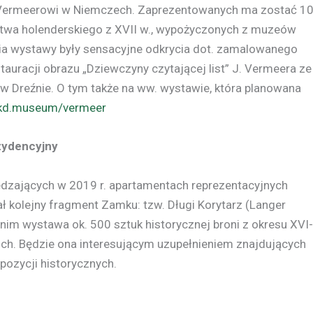
Vermeerowi w Niemczech. Zaprezentowanych ma zostać 1
rstwa holenderskiego z XVII w., wypożyczonych z muzeów
nia wystawy były sensacyjne odkrycia dot. zamalowanego
auracji obrazu „Dziewczyny czytającej list” J. Vermeera ze
w Dreźnie. O tym także na ww. wystawie, która planowana
kd.museum/vermeer
zydencyjny
edzających w 2019 r. apartamentach reprezentacyjnych
 kolejny fragment Zamku: tzw. Długi Korytarz (Langer
 nim wystawa ok. 500 sztuk historycznej broni z okresu XVI-
kich. Będzie ona interesującym uzupełnieniem znajdujących
pozycji historycznych.