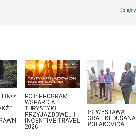
Kolejn
TINO:
POT: PROGRAM
WSPARCIA
AKŻE
TURYSTYKI
IS: WYSTAWA
PRZYJAZDOWEJ I
GRAFIKI DUŠANA
PRAWN
INCENTIVE TRAVEL
POLAKOVIČA
2026