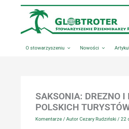
Przejdź
do
treści
O stowarzyszeniu
Nowości
Artyku
SAKSONIA: DREZNO I
POLSKICH TURYSTÓ
Komentarze
/ Autor
Cezary Rudziński
/
22 