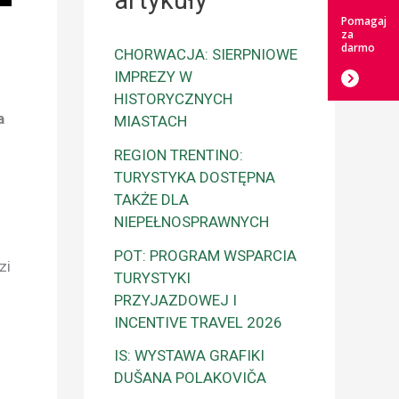
artykuły
Pomagaj
za
darmo
CHORWACJA: SIERPNIOWE
IMPREZY W
HISTORYCZNYCH
a
MIASTACH
REGION TRENTINO:
TURYSTYKA DOSTĘPNA
TAKŻE DLA
NIEPEŁNOSPRAWNYCH
POT: PROGRAM WSPARCIA
zi
TURYSTYKI
PRZYJAZDOWEJ I
INCENTIVE TRAVEL 2026
IS: WYSTAWA GRAFIKI
DUŠANA POLAKOVIČA