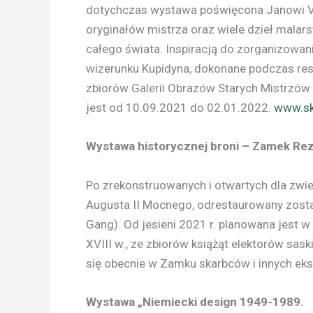
dotychczas wystawa poświęcona Janowi 
oryginałów mistrza oraz wiele dzieł mala
całego świata. Inspiracją do zorganizowa
wizerunku Kupidyna, dokonane podczas rest
zbiorów Galerii Obrazów Starych Mistrzów 
jest od 10.09.2021 do 02.01.2022.
www.s
Wystawa historycznej broni – Zamek Re
Po zrekonstruowanych i otwartych dla zwi
Augusta II Mocnego, odrestaurowany został
Gang). Od jesieni 2021 r. planowana jest w
XVIII w., ze zbiorów książąt elektorów sas
się obecnie w Zamku skarbców i innych eks
Wystawa „Niemiecki design 1949-1989.