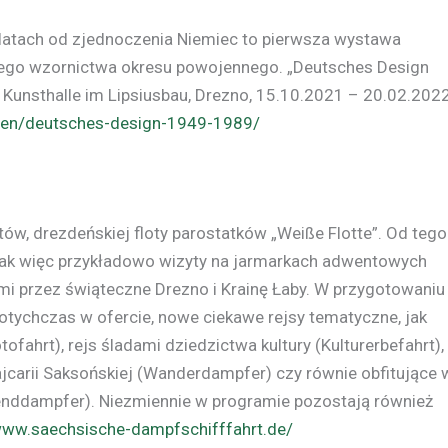
 latach od zjednoczenia Niemiec to pierwsza wystawa
ego wzornictwa okresu powojennego. „Deutsches Design
Kunsthalle im Lipsiusbau, Drezno, 15.10.2021 – 20.02.202
ngen/deutsches-design-1949-1989/
stów, drezdeńskiej floty parostatków „Weiße Flotte”. Od tego
 tak więc przykładowo wizyty na jarmarkach adwentowych
mi przez świąteczne Drezno i Krainę Łaby. W przygotowaniu
otychczas w ofercie, nowe ciekawe rejsy tematyczne, jak
tofahrt), rejs śladami dziedzictwa kultury (Kulturerbefahrt),
carii Saksońskiej (Wanderdampfer) czy równie obfitujące 
benddampfer). Niezmiennie w programie pozostają również
www.saechsische-dampfschifffahrt.de/