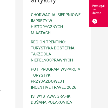
artykuły
Pomagaj
za
darmo
CHORWACJA: SIERPNIOWE
IMPREZY W
o
HISTORYCZNYCH
MIASTACH
REGION TRENTINO:
TURYSTYKA DOSTĘPNA
TAKŻE DLA
NIEPEŁNOSPRAWNYCH
POT: PROGRAM WSPARCIA
TURYSTYKI
PRZYJAZDOWEJ I
INCENTIVE TRAVEL 2026
o
IS: WYSTAWA GRAFIKI
DUŠANA POLAKOVIČA