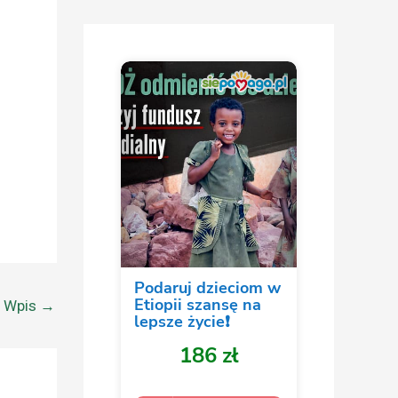
y Wpis
→