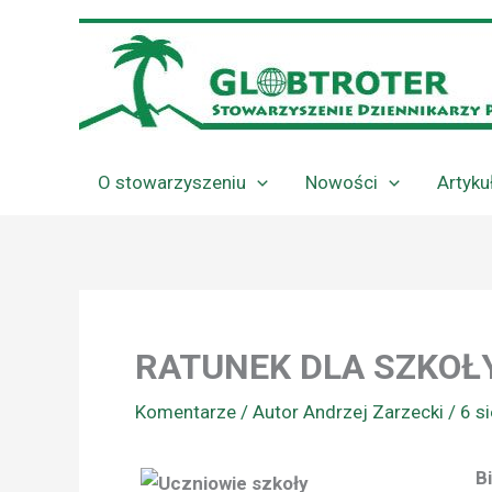
Przejdź
do
treści
O stowarzyszeniu
Nowości
Artyku
RATUNEK DLA SZKOŁY
Komentarze
/ Autor
Andrzej Zarzecki
/
6 s
B