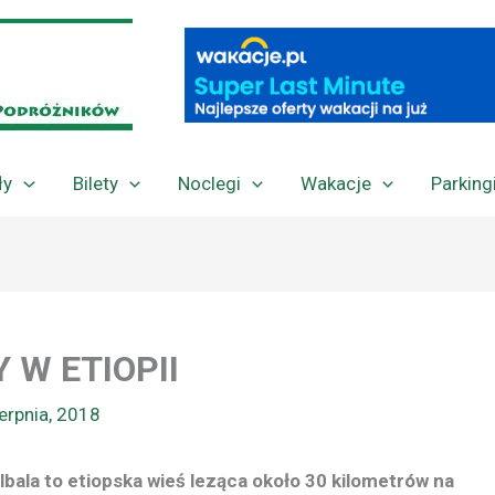
ły
Bilety
Noclegi
Wakacje
Parking
 W ETIOPII
ierpnia, 2018
ilbala to etiopska wieś leząca około 30 kilometrów na