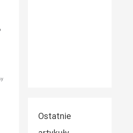
o
sy
Ostatnie