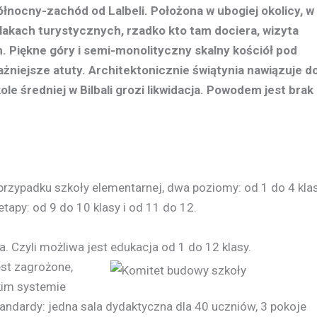
ółnocny-zachód od Lalbeli. Położona w ubogiej okolicy, w
lakach turystycznych, rzadko kto tam dociera, wizyta
Piękne góry i semi-monolityczny skalny kościół pod
żniejsze atuty. Architektonicznie świątynia nawiązuje d
kole średniej w Bilbali grozi likwidacja. Powodem jest brak
przypadku szkoły elementarnej, dwa poziomy: od 1 do 4 kla
etapy: od 9 do 10 klasy i od 11 do 12.
. Czyli możliwa jest edukacja od 1 do 12 klasy.
est zagrożone,
kim systemie
ndardy: jedna sala dydaktyczna dla 40 uczniów, 3 pokoje