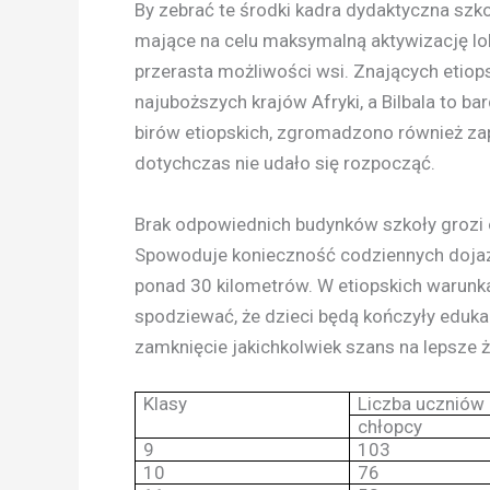
By zebrać te środki kadra dydaktyczna sz
mające na celu maksymalną aktywizację loka
przerasta możliwości wsi. Znających etiopsk
najuboższych krajów Afryki, a Bilbala to b
birów etiopskich, zgromadzono również za
dotychczas nie udało się rozpocząć.
Brak odpowiednich budynków szkoły grozi o
Spowoduje konieczność codziennych dojazdó
ponad 30 kilometrów. W etiopskich warunka
spodziewać, że dzieci będą kończyły eduka
zamknięcie jakichkolwiek szans na lepsze ż
Klasy
Liczba uczniów
chłopcy
9
103
10
76