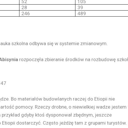
52
105
28
39
246
489
. Nauka szkolna odbywa się w systemie zmianowym.
Abisynia
rozpoczęła zbieranie środków na rozbudowę szko
347
dze. Bo materiałów budowlanych raczej do Etiopii nie
wartość pomocy. Rzeczy drobne, o niewielkiej wadze jestem
a przykład gdyby ktoś dysponował zbędnym, jeszcze
Etiopii dostarczyć. Często jeżdżę tam z grupami turystów.