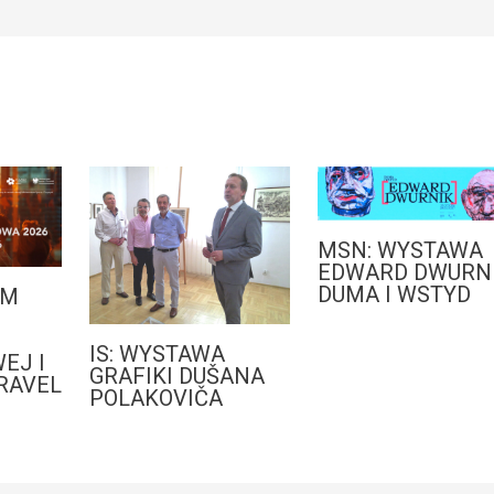
MSN: WYSTAWA
EDWARD DWURNI
DUMA I WSTYD
AM
IS: WYSTAWA
EJ I
GRAFIKI DUŠANA
RAVEL
POLAKOVIČA