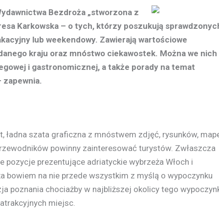
 Wydawnictwa Bezdroża „stworzona z
eresa Karkowska – o tych, którzy poszukują sprawdzonyc
acyjny lub weekendowy. Zawierają wartościowe
danego kraju oraz mnóstwo ciekawostek. Można we nich
legowej i gastronomicznej, a także porady na temat
 zapewnia.
at, ładna szata graficzna z mnóstwem zdjęć, rysunków, map
 przewodników powinny zainteresować turystów. Zwłaszcza
ze pozycje prezentujące adriatyckie wybrzeża Włoch i
ża bowiem na nie przede wszystkim z myślą o wypoczynku
azja poznania chociażby w najbliższej okolicy tego wypoczyn
atrakcyjnych miejsc.