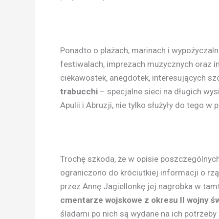
Ponadto o plażach, marinach i wypożyczaln
festiwalach, imprezach muzycznych oraz inn
ciekawostek, anegdotek, interesujących szc
trabucchi
– specjalne sieci na długich w
Apulii i Abruzji, nie tylko służyły do tego w
Trochę szkoda, że w opisie poszczególnych
ograniczono do króciutkiej informacji o r
przez Annę Jagiellonkę jej nagrobka w tamt
cmentarze wojskowe z okresu II wojny ś
śladami po nich są wydane na ich potrzeby 