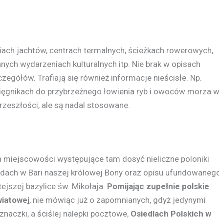
iach jachtów, centrach termalnych, ścieżkach rowerowych,
ych wydarzeniach kulturalnych itp. Nie brak w opisach
zegółów. Trafiają się również informacje nieścisłe. Np.
ysięgnikach do przybrzeżnego łowienia ryb i owoców morza 
 przeszłości, ale są nadal stosowane.
 miejscowości występujące tam dosyć nieliczne poloniki
ządach w Bari naszej królowej Bony oraz opisu ufundowaneg
ejszej bazylice św. Mikołaja.
Pomijając zupełnie polskie
wiatowej
, nie mówiąc już o zapomnianych, gdyż jedynymi
znaczki, a ściślej nalepki pocztowe,
Osiedlach Polskich w