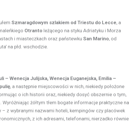
tułem
Szmaragdowym szlakiem od Triestu do Lecce
, a
o maleńkiego
Otranto
leżącego na styku Adriatyku i Morza
stach i miasteczkach oraz państewku
San Marino
, od
ta’ na płd. wschodzie.
uli – Wenecja Julijska, Wenecja Euganejska, Emilia –
pulię
, a następnie miejscowości w nich, niekiedy położone
formując o ich historii oraz, niekiedy dosyć obszernie o tym,
. Wyróżniając żółtym tłem bogate informacje praktyczne na
w – z wybranymi nazwami hoteli, kempingów czy placówek
onomicznych, z ich adresami, telefonami, nierzadko równie