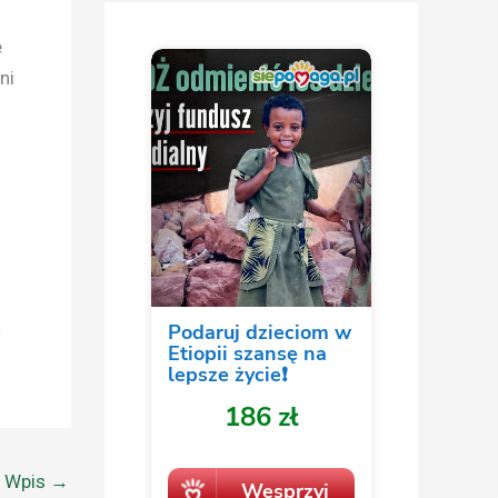
e
ni
a
y Wpis
→