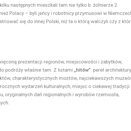
kilku następnych mieszkali tam nie tylko b. żołnierze 2
ież Polacy – byli jeńcy i robotnicy przymusowi w Niemczec
riować się do innej Polski, niż ta o którą walczyli czy z któr
ęconą prezentacji regionów, miejscowości i zabytków,
do podróży właśnie tam. Z listami
„hitów”
: pereł architektury
iektów, charakterystycznych mostów, najciekawszych muzeó
rocznych wydarzeń kulturalnych, miejsc o ciekawej tradycji
iu, oryginalnych dań regionalnych i wyrobów rzemiosła,
ych.