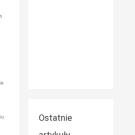
h
ek
Ostatnie
ku