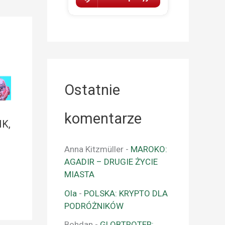
Ostatnie
komentarze
K,
Anna Kitzmüller
-
MAROKO:
AGADIR – DRUGIE ŻYCIE
MIASTA
Ola
-
POLSKA: KRYPTO DLA
PODRÓŻNIKÓW
Bohdan
-
GLOBTROTER: