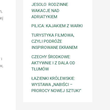
JESOLO: RODZINNE
WAKACJE NAD
h,
ADRIATYKIEM
ej
PILICA: KAJAKIEM Z WARKI
TURYSTYKA FILMOWA,
CZYLI PODRÓŻE
INSPIROWANE EKRANEM
CZECHY ŚRODKOWE:
 i
AKTYWNIE I Z DALA OD
w,
TŁUMÓW
ŁAZIENKI KRÓLEWSKIE:
WYSTAWA „NABIŚCI –
PROROCY NOWEJ SZTUKI”