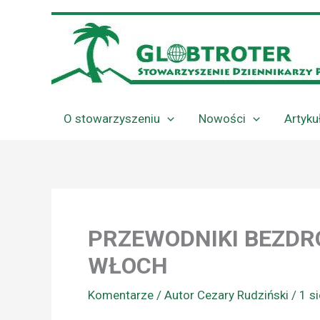
Przejdź
do
treści
O stowarzyszeniu
Nowości
Artyku
PRZEWODNIKI BEZDR
WŁOCH
Komentarze
/ Autor
Cezary Rudziński
/
1 s