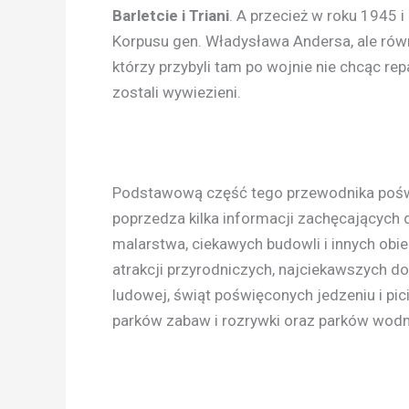
Barletcie i Triani
. A przecież w roku 1945 i 
Korpusu gen. Władysława Andersa, ale równ
którzy przybyli tam po wojnie nie chcąc repat
zostali wywiezieni.
Podstawową część tego przewodnika poświ
poprzedza kilka informacji zachęcających 
malarstwa, ciekawych budowli i innych ob
atrakcji przyrodniczych, najciekawszych do
ludowej, świąt poświęconych jedzeniu i pic
parków zabaw i rozrywki oraz parków wodn