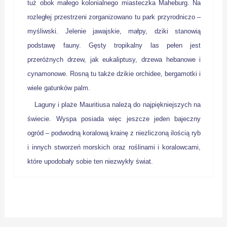
tuż obok małego kolonialnego miasteczka Maheburg. Na
rozległej przestrzeni zorganizowano tu park przyrodniczo –
myśliwski. Jelenie jawajskie, małpy, dziki stanowią
podstawę fauny. Gęsty tropikalny las pełen jest
przeróżnych drzew, jak eukaliptusy, drzewa hebanowe i
cynamonowe. Rosną tu także dzikie orchidee, bergamotki i
wiele gatunków palm.
Laguny i plaże Mauritiusa należą do najpiękniejszych na
świecie. Wyspa posiada więc jeszcze jeden bajeczny
ogród – podwodną koralową krainę z niezliczoną ilością ryb
i innych stworzeń morskich oraz roślinami i koralowcami,
które upodobały sobie ten niezwykły świat.