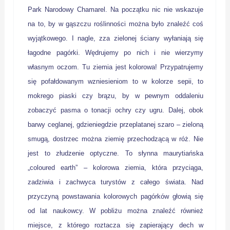
Park Narodowy Chamarel. Na początku nic nie wskazuje
na to, by w gąszczu roślinności można było znaleźć coś
wyjątkowego. I nagle, zza zielonej ściany wyłaniają się
łagodne pagórki. Wędrujemy po nich i nie wierzymy
własnym oczom. Tu ziemia jest kolorowa! Przypatrujemy
się pofałdowanym wzniesieniom to w kolorze sepii, to
mokrego piaski czy brązu, by w pewnym oddaleniu
zobaczyć pasma o tonacji ochry czy ugru. Dalej, obok
barwy ceglanej, gdzieniegdzie przeplatanej szaro – zieloną
smugą, dostrzec można ziemię przechodzącą w róż. Nie
jest to złudzenie optyczne. To słynna maurytiańska
„coloured earth” – kolorowa ziemia, która przyciąga,
zadziwia i zachwyca turystów z całego świata. Nad
przyczyną powstawania kolorowych pagórków głowią się
od lat naukowcy. W pobliżu można znaleźć również
miejsce, z którego roztacza się zapierający dech w