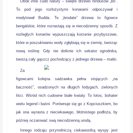
Obok inne cudo natury – święte drzewo hindusów „bo”.
To pod jego rozłożystymi konarami odpoczywał i
medytował Budda. Te „brodate” drzewa to figowce
bengalskie, które rozrastają się w niecodzienny sposób. Z
rozległych konarów wypuszczają korzenie przybyszowe,
które w poszukiwaniu wody zgłębiają się w ziemię, tworząc
nową roślinę. Gdy nie dotknie ich sekator ogrodnika,
tworzą cały gąszcz pochodzący z jednego drzewa – matki.
Za
figowcami kolejna sadzawka pełna stojących „na
baczność”, osadzonych na długich łodygach, zielonych
liści. Wśród nich cudowne białe kwiaty. To lotos, bohater
wielu legend i baśni. Porównuje się go z Kopciuszkiem, bo
jak ona wyrasta z nieciekawego, błotnistego podłoża, by
później oczarować swą niecodzienną urodą.
Innego rodzaju przyrodniczą ciekawostką wyspy jest