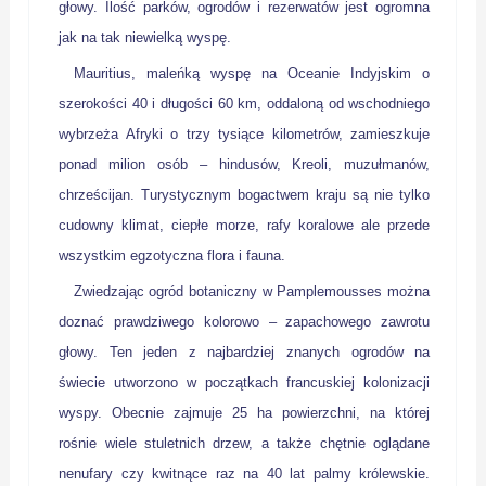
głowy. Ilość parków, ogrodów i rezerwatów jest ogromna
jak na tak niewielką wyspę.
Mauritius, maleńką wyspę na Oceanie Indyjskim o
szerokości 40 i długości 60 km, oddaloną od wschodniego
wybrzeża Afryki o trzy tysiące kilometrów, zamieszkuje
ponad milion osób – hindusów, Kreoli, muzułmanów,
chrześcijan. Turystycznym bogactwem kraju są nie tylko
cudowny klimat, ciepłe morze, rafy koralowe ale przede
wszystkim egzotyczna flora i fauna.
Zwiedzając ogród botaniczny w Pamplemousses można
doznać prawdziwego kolorowo – zapachowego zawrotu
głowy. Ten jeden z najbardziej znanych ogrodów na
świecie utworzono w początkach francuskiej kolonizacji
wyspy. Obecnie zajmuje 25 ha powierzchni, na której
rośnie wiele stuletnich drzew, a także chętnie oglądane
nenufary czy kwitnące raz na 40 lat palmy królewskie.