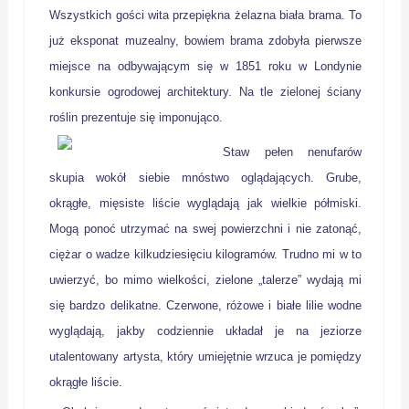
Wszystkich gości wita przepiękna żelazna biała brama. To
już eksponat muzealny, bowiem brama zdobyła pierwsze
miejsce na odbywającym się w 1851 roku w Londynie
konkursie ogrodowej architektury. Na tle zielonej ściany
roślin prezentuje się imponująco.
Staw pełen nenufarów
skupia wokół siebie mnóstwo oglądających. Grube,
okrągłe, mięsiste liście wyglądają jak wielkie półmiski.
Mogą ponoć utrzymać na swej powierzchni i nie zatonąć,
ciężar o wadze kilkudziesięciu kilogramów. Trudno mi w to
uwierzyć, bo mimo wielkości, zielone „talerze” wydają mi
się bardzo delikatne. Czerwone, różowe i białe lilie wodne
wyglądają, jakby codziennie układał je na jeziorze
utalentowany artysta, który umiejętnie wrzuca je pomiędzy
okrągłe liście.