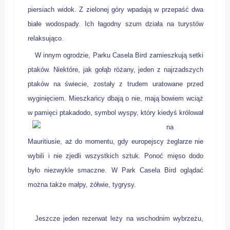
piersiach widok. Z zielonej góry wpadają w przepaść dwa
białe wodospady. Ich łagodny szum działa na turystów
relaksująco.
W innym ogrodzie, Parku Casela Bird zamieszkują setki
ptaków. Niektóre, jak gołąb różany, jeden z najrzadszych
ptaków na świecie, zostały z trudem uratowane przed
wyginięciem. Mieszkańcy dbają o nie, mają bowiem wciąż
w pamięci ptaka
dodo, symbol wyspy, który kiedyś królował
na
Mauritiusie, aż do momentu, gdy europejscy żeglarze nie
wybili i nie zjedli wszystkich sztuk. Ponoć mięso dodo
było niezwykle smaczne. W Park Casela Bird oglądać
można także małpy, żółwie, tygrysy.
Jeszcze jeden rezerwat leży na wschodnim wybrzeżu,