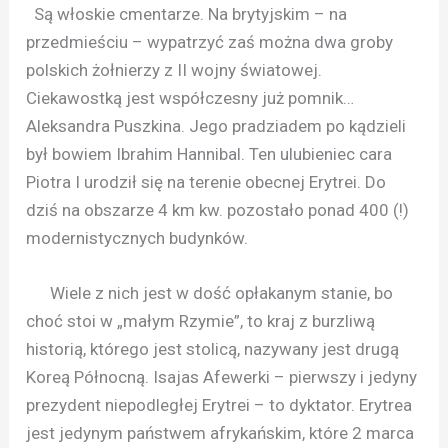
Są włoskie cmentarze. Na brytyjskim – na
przedmieściu – wypatrzyć zaś można dwa groby
polskich żołnierzy z II wojny światowej.
Ciekawostką jest współczesny już pomnik…
Aleksandra Puszkina. Jego pradziadem po kądzieli
był bowiem Ibrahim Hannibal. Ten ulubieniec cara
Piotra I urodził się na terenie obecnej Erytrei. Do
dziś na obszarze 4 km kw. pozostało ponad 400 (!)
modernistycznych budynków.
Wiele z nich jest w dość opłakanym stanie, bo
choć stoi w „małym Rzymie”, to kraj z burzliwą
historią, którego jest stolicą, nazywany jest drugą
Koreą Północną. Isajas Afewerki – pierwszy i jedyny
prezydent niepodległej Erytrei – to dyktator. Erytrea
jest jedynym państwem afrykańskim, które 2 marca