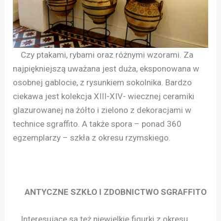
Czy ptakami, rybami oraz różnymi wzorami. Za
najpiękniejszą uważana jest duża, eksponowana w
osobnej gablocie, z rysunkiem sokolnika. Bardzo
ciekawa jest kolekcja XIII-XIV- wiecznej ceramiki
glazurowanej na żółto i zielono z dekoracjami w
technice sgraffito. A także spora – ponad 360
egzemplarzy – szkła z okresu rzymskiego.
ANTYCZNE SZKŁO I ZDOBNICTWO SGRAFFITO
Interesujące są też niewielkie figurki z okresu