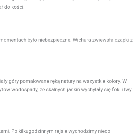
ł do kości.
h momentach było niebezpieczne. Wichura zwiewała czapki z
iały góry pomalowane ręką natury na wszystkie kolory. W
ów wodospady, ze skalnych jaskiń wychylały się foki i lwy
kami. Po kilkugodzinnym rejsie wychodzimy nieco