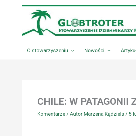
Przejdź
do
treści
O stowarzyszeniu
Nowości
Artyku
CHILE: W PATAGONII
Komentarze
/ Autor
Marzena Kądziela
/
5 l