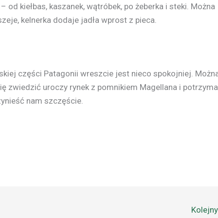
– od kiełbas, kaszanek, wątróbek, po żeberka i steki. Można
eje, kelnerka dodaje jadła wprost z pieca.
kiej części Patagonii wreszcie jest nieco spokojniej. Możn
m się zwiedzić uroczy rynek z pomnikiem Magellana i potrzym
zynieść nam szczęście.
Kolejn