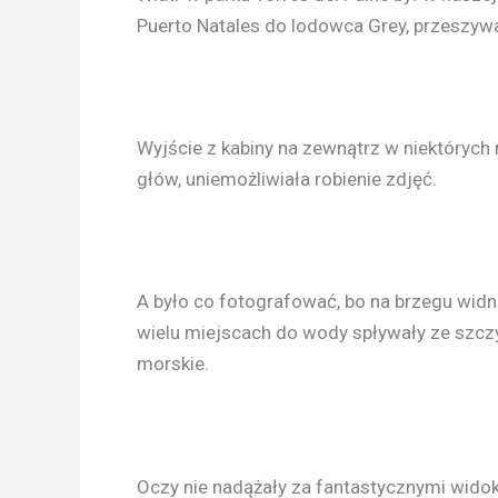
Puerto Natales do lodowca Grey, przeszywa
Wyjście z kabiny na zewnątrz w niektóryc
głów, uniemożliwiała robienie zdjęć.
A było co fotografować, bo na brzegu widn
wielu miejscach do wody spływały ze szczyt
morskie.
Oczy nie nadążały za fantastycznymi wido