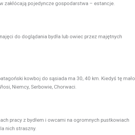
trów zakłócają pojedyncze gospodarstwa – estancje.
najęci do doglądania bydła lub owiec przez majętnych
 patagoński kowboj do sąsiada ma 30, 40 km. Kiedyś tę mało
 Włosi, Niemcy, Serbowie, Chorwaci.
rudach pracy z bydłem i owcami na ogromnych pustkowiach
la nich straszny.