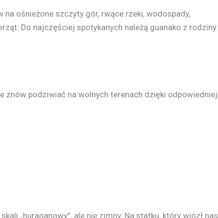
w na ośnieżone szczyty gór, rwące rzeki, wodospady,
ierząt. Do najczęściej spotykanych należą guanako z rodziny
je znów podziwiać na wolnych terenach dzięki odpowiedniej
skali „huraganowy”, ale nie zimny. Na statku, który wiózł nas