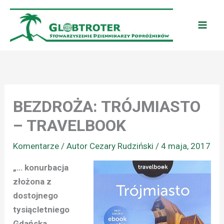
Przejdź
do
treści
BEZDROŻA: TRÓJMIASTO
– TRAVELBOOK
Komentarze
/ Autor
Cezary Rudziński
/
4 maja, 2017
„… konurbacja
złożona z
dostojnego
tysiącletniego
Gdańska,