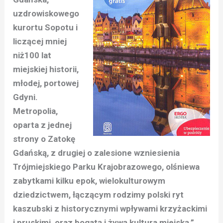
uzdrowiskowego
kurortu Sopotu i
liczącej mniej
niż100 lat
miejskiej historii,
młodej, portowej
Gdyni.
Metropolia,
oparta z jednej
strony o Zatokę
Gdańską, z drugiej o zalesione wzniesienia
Trójmiejskiego Parku Krajobrazowego, olśniewa
zabytkami kilku epok, wielokulturowym
dziedzictwem, łączącym rodzimy polski ryt
kaszubski z historycznymi wpływami krzyżackimi
i pruskimi, oraz bogatą i żywą kultura miejską.”