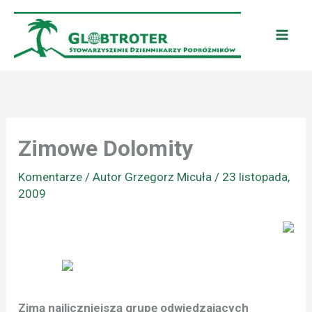
Przejdź
do
treści
Zimowe Dolomity
Komentarze
/ Autor
Grzegorz Micuła
/
23 listopada,
2009
Zimą najliczniejszą grupę odwiedzających