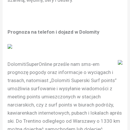
szałwią, wędliny, sery i desery.
Prognoza na telefon i dojazd w Dolomity
DolomitiSuperOnline prześle nam sms-em
prognozę pogody oraz informacje o wyciągach i
trasach, natomiast „Dolomiti Superski Surf points”
umożliwia surfowanie i wysyłanie wiadomości z
meeting points umieszczonych w stacjach
narciarskich, czy z surf points w biurach podróży,
kawiarenkach internetowych, pubach i lokalach aprés
ski. Do Trentino odległego od Warszawy o 1330 km
można dojechać samochodem lub dolecieć.