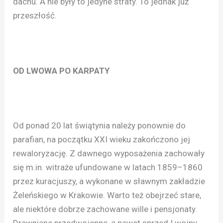
dachu. A nie były to jedyne straty. To jednak już
przeszłość.
OD LWOWA PO KARPATY
Od ponad 20 lat świątynia należy ponownie do
parafian, na początku XXI wieku zakończono jej
rewaloryzację. Z dawnego wyposażenia zachowały
się m.in. witraże ufundowane w latach 1859–1860
przez kuracjuszy, a wykonane w sławnym zakładzie
Żeleńskiego w Krakowie. Warto też obejrzeć stare,
ale niektóre dobrze zachowane wille i pensjonaty.
Drewniane przedwojenne, a nawet sprzed I wojny.