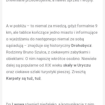
A w pobliżu – to niemal za miedzą, gdyż formalnie 9
km, ale tablice kończące jedno miasto i informujące
o wjeżdżaniu do następnego niemal ze sobą
sąsiadują – znajduje się historyczny
Drohobycz
.
Rodzinny Bruno Szulca, z ciekawymi zabytkami i
obiektami. O nim napiszę wkrótce osobno. Niewiele
dalej są popularne od XIX wieku
skały w Uryczu
oraz ciekawe szlaki turystyki pieszej. Zresztą
Karpaty są tuż, tuż
.
Do
Lwowa
również niedaleko, a komunikacja z nim