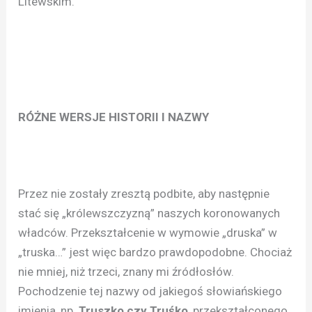
Litewskim.
RÓŻNE WERSJE HISTORII I NAZWY
Przez nie zostały zresztą podbite, aby następnie
stać się „królewszczyzną” naszych koronowanych
władców. Przekształcenie w wymowie „druska” w
„truska…” jest więc bardzo prawdopodobne. Chociaż
nie mniej, niż trzeci, znany mi źródłosłów.
Pochodzenie tej nazwy od jakiegoś słowiańskiego
imienia, np.
Truszko czy Truśko
, przekształconego