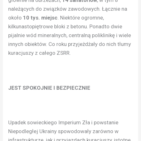
głównie na obrzeżach,
14 sanatoriów
, w tym 8
należących do związków zawodowych. Łącznie na
około
10 tys. miejsc
. Niektóre ogromne,
kilkunastopiętrowe bloki z betonu. Ponadto dwie
pijalnie wód mineralnych, centralną poliklinikę i wiele
innych obiektów. Co roku przyjeżdżały do nich tłumy
kuracjuszy z całego ZSRR.
JEST SPOKOJNIE I BEZPIECZNIE
Upadek sowieckiego Imperium Zła i powstanie
Niepodległej Ukrainy spowodowały zarówno w
infrastrukturze, jak i przyjazdach kuracjuszy, istotne