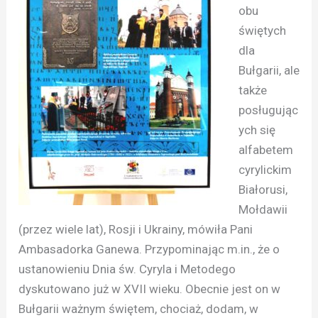
obu
świętych
dla
Bułgarii, ale
także
posługując
ych się
alfabetem
cyrylickim
Białorusi,
Mołdawii
(przez wiele lat), Rosji i Ukrainy, mówiła Pani
Ambasadorka Ganewa. Przypominając m.in., że o
ustanowieniu Dnia św. Cyryla i Metodego
dyskutowano już w XVII wieku. Obecnie jest on w
Bułgarii ważnym świętem, chociaż, dodam, w