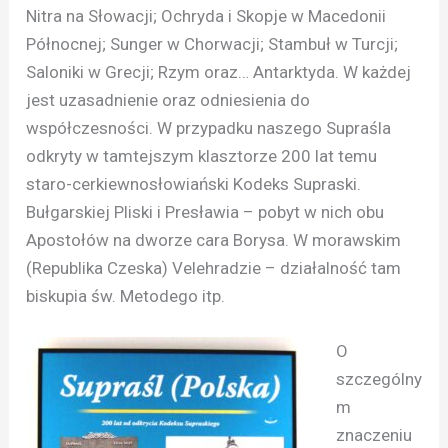
Nitra na Słowacji; Ochryda i Skopje w Macedonii
Północnej; Sunger w Chorwacji; Stambuł w Turcji;
Saloniki w Grecji; Rzym oraz… Antarktyda. W każdej
jest uzasadnienie oraz odniesienia do
współczesności. W przypadku naszego Supraśla
odkryty w tamtejszym klasztorze 200 lat temu
staro-cerkiewnosłowiański Kodeks Supraski.
Bułgarskiej Pliski i Presławia – pobyt w nich obu
Apostołów na dworze cara Borysa. W morawskim
(Republika Czeska) Velehradzie – działalność tam
biskupia św. Metodego itp.
O
szczególny
m
znaczeniu