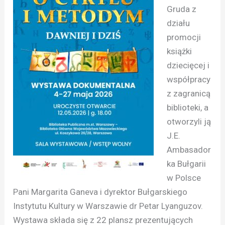
Gruda z
działu
promocji
książki
dziecięcej i
współpracy
z zagranicą
biblioteki, a
otworzyli ją
J.E.
Ambasador
ka Bułgarii
w Polsce
Pani Margarita Ganeva i dyrektor Bułgarskiego
Instytutu Kultury w Warszawie dr Petar Lyanguzov.
Wystawa składa się z 22 plansz prezentujących