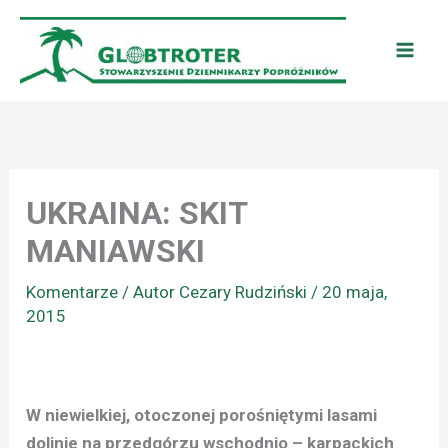
Przejdź
do
treści
UKRAINA: SKIT
MANIAWSKI
Komentarze
/ Autor
Cezary Rudziński
/
20 maja,
2015
W niewielkiej, otoczonej porośniętymi lasami
dolinie na przedgórzu wschodnio – karpackich