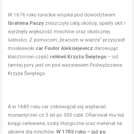
W 1676 roku tureckie wojska pod dowództwem
Ibrahima Paszy
zniszczyły całą okolicę, spaliły skit i
wyrżnęły większość mnichów oraz okolicznej
ludności. Z pomocom „braciom w wierze” przyszedł
moskiewski
car Fiodor Aleksiejewicz
darowując
klasztorowi część
relikwii Krzyża Świętego
– od
tamtej pory jest on pod wezwaniem Podwyższenia
Krzyża Świętego.
A w 1680 roku car zobowiązał się wypłacać
monastyrowi co 5 lat po 300 rubli. Ofiarował mu też
księgi cerkiewne, szaty liturgiczne oraz materiał na
ubrania dla mnichów.
W 1785 roku – już po