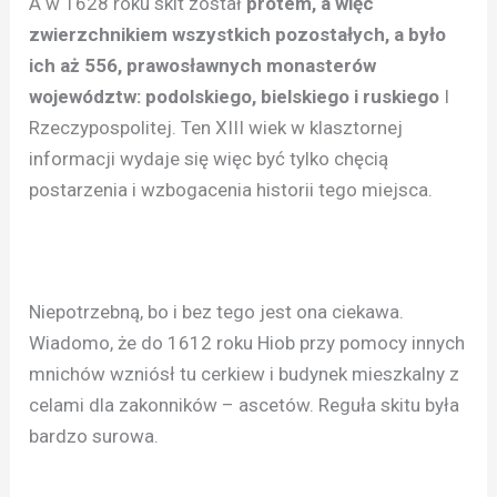
A w 1628 roku skit został
protem, a więc
zwierzchnikiem wszystkich pozostałych, a było
ich aż 556, prawosławnych monasterów
województw: podolskiego, bielskiego i ruskiego
I
Rzeczypospolitej. Ten XIII wiek w klasztornej
informacji wydaje się więc być tylko chęcią
postarzenia i wzbogacenia historii tego miejsca.
Niepotrzebną, bo i bez tego jest ona ciekawa.
Wiadomo, że do 1612 roku Hiob przy pomocy innych
mnichów wzniósł tu cerkiew i budynek mieszkalny z
celami dla zakonników – ascetów. Reguła skitu była
bardzo surowa.