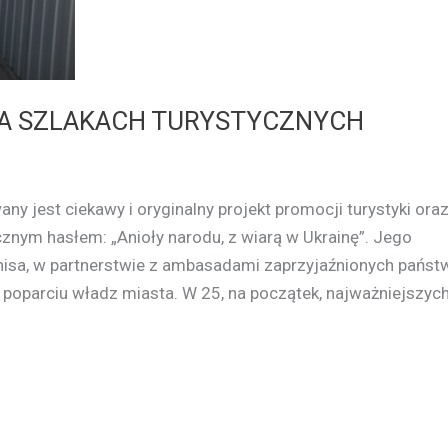
NA SZLAKACH TURYSTYCZNYCH
any jest ciekawy i oryginalny projekt promocji turystyki ora
cznym hasłem: „Anioły narodu, z wiarą w Ukrainę”. Jego
nisa, w partnerstwie z ambasadami zaprzyjaźnionych państ
zy poparciu władz miasta. W 25, na początek, najważniejszyc