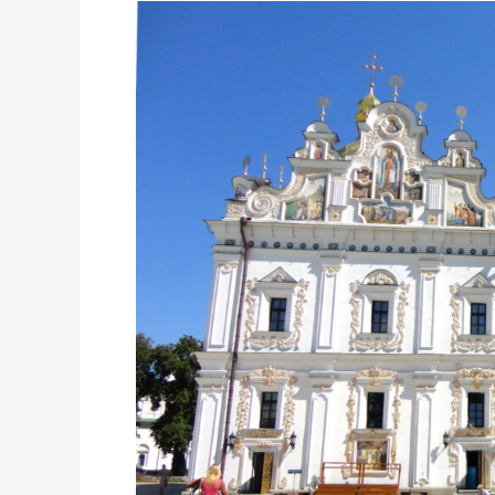
KIJÓW:
POŻAR
ŁAWRY
PIECZERSKIEJ