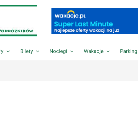
ły
Bilety
Noclegi
Wakacje
Parking