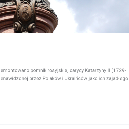
demontowano pomnik rosyjskiej carycy Katarzyny II (1729-
ienawidzonej przez Polaków i Ukraińców jako ich zajadłego