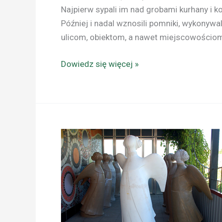
Najpierw sypali im nad grobami kurhany i 
Później i nadal wznosili pomniki, wykonywal
ulicom, obiektom, a nawet miejscowościo
Dowiedz się więcej »
UKRAINA:
ANIOŁY
SŁAWY
NA
SZLAKACH
TURYSTYCZNYCH