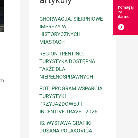
artykuły
Pomagaj
za
darmo
CHORWACJA: SIERPNIOWE
IMPREZY W
HISTORYCZNYCH
MIASTACH
REGION TRENTINO:
TURYSTYKA DOSTĘPNA
TAKŻE DLA
NIEPEŁNOSPRAWNYCH
ch
POT: PROGRAM WSPARCIA
TURYSTYKI
PRZYJAZDOWEJ I
INCENTIVE TRAVEL 2026
IS: WYSTAWA GRAFIKI
DUŠANA POLAKOVIČA