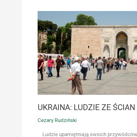
UKRAINA:
LUDZIE
ZE
ŚCIAN
DOMÓW
UKRAINA: LUDZIE ZE ŚCI
Cezary Rudziński
Ludzie upamiętniają swoich przywódców, k