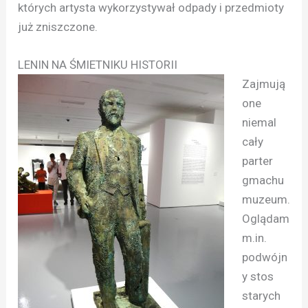
których artysta wykorzystywał odpady i przedmioty
już zniszczone.
LENIN NA ŚMIETNIKU HISTORII
Zajmują
one
niemal
cały
parter
gmachu
muzeum.
Oglądam
m.in.
podwójn
y stos
starych