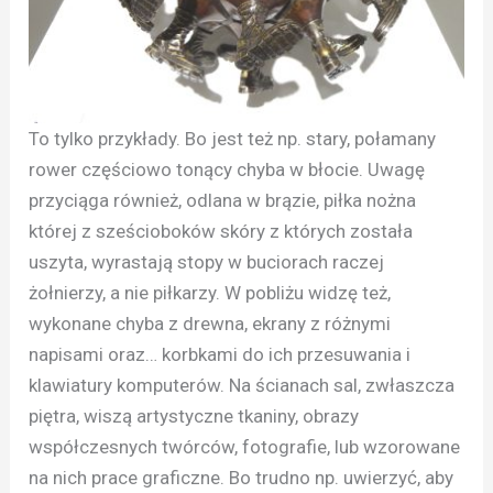
To tylko przykłady. Bo jest też np. stary, połamany
rower częściowo tonący chyba w błocie. Uwagę
przyciąga również, odlana w brązie, piłka nożna
której z sześcioboków skóry z których została
uszyta, wyrastają stopy w buciorach raczej
żołnierzy, a nie piłkarzy. W pobliżu widzę też,
wykonane chyba z drewna, ekrany z różnymi
napisami oraz… korbkami do ich przesuwania i
klawiatury komputerów. Na ścianach sal, zwłaszcza
piętra, wiszą artystyczne tkaniny, obrazy
współczesnych twórców, fotografie, lub wzorowane
na nich prace graficzne. Bo trudno np. uwierzyć, aby