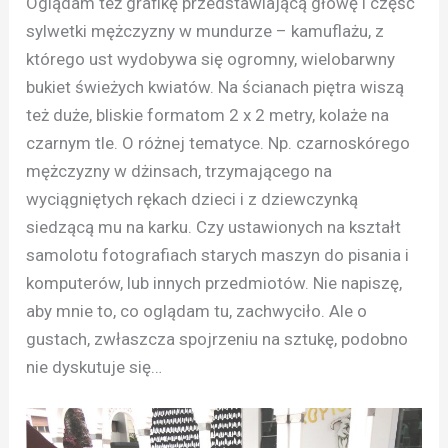
Oglądam też grafikę przedstawiającą głowę i część
sylwetki mężczyzny w mundurze – kamuflażu, z
którego ust wydobywa się ogromny, wielobarwny
bukiet świeżych kwiatów. Na ścianach piętra wiszą
też duże, bliskie formatom 2 x 2 metry, kolaże na
czarnym tle. O różnej tematyce. Np. czarnoskórego
mężczyzny w dżinsach, trzymającego na
wyciągniętych rękach dzieci i z dziewczynką
siedzącą mu na karku. Czy ustawionych na kształt
samolotu fotografiach starych maszyn do pisania i
komputerów, lub innych przedmiotów. Nie napiszę,
aby mnie to, co oglądam tu, zachwyciło. Ale o
gustach, zwłaszcza spojrzeniu na sztukę, podobno
nie dyskutuje się…