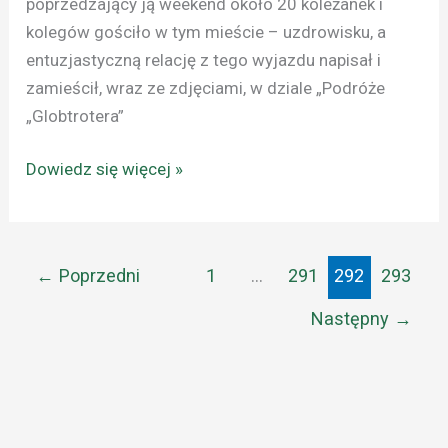
poprzedzający ją weekend około 20 koleżanek i
kolegów gościło w tym mieście – uzdrowisku, a
entuzjastyczną relację z tego wyjazdu napisał i
zamieścił, wraz ze zdjęciami, w dziale „Podróże
„Globtrotera”
Dowiedz się więcej »
←
Poprzedni
1
…
291
292
293
Następny
→