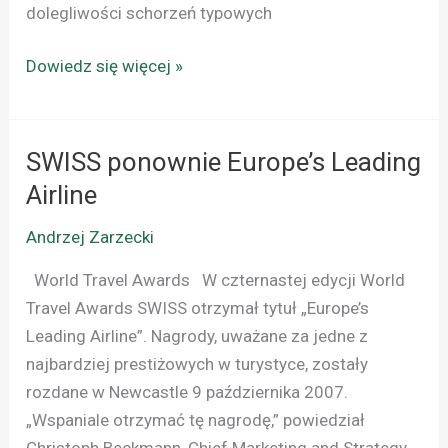
dolegliwości schorzeń typowych
Dowiedz się więcej »
SWISS ponownie Europe’s Leading
SWISS
ponownie
Airline
Europe’s
Andrzej Zarzecki
Leading
Airline
World Travel Awards W czternastej edycji World
Travel Awards SWISS otrzymał tytuł „Europe’s
Leading Airline”. Nagrody, uważane za jedne z
najbardziej prestiżowych w turystyce, zostały
rozdane w Newcastle 9 października 2007.
„Wspaniale otrzymać tę nagrodę,” powiedział
Christoph Beckmann, Chief Marketing and Strategy