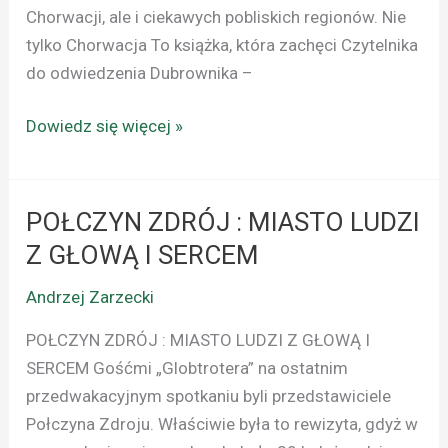
Chorwacji, ale i ciekawych pobliskich regionów. Nie
tylko Chorwacja To książka, która zachęci Czytelnika
do odwiedzenia Dubrownika –
Dowiedz się więcej »
POŁCZYN ZDRÓJ : MIASTO LUDZI
POŁCZYN
ZDRÓJ
Z GŁOWĄ I SERCEM
:
Andrzej Zarzecki
MIASTO
LUDZI
POŁCZYN ZDRÓJ : MIASTO LUDZI Z GŁOWĄ I
Z
SERCEM Gośćmi „Globtrotera” na ostatnim
GŁOWĄ
przedwakacyjnym spotkaniu byli przedstawiciele
I
Połczyna Zdroju. Właściwie była to rewizyta, gdyż w
SERCEM