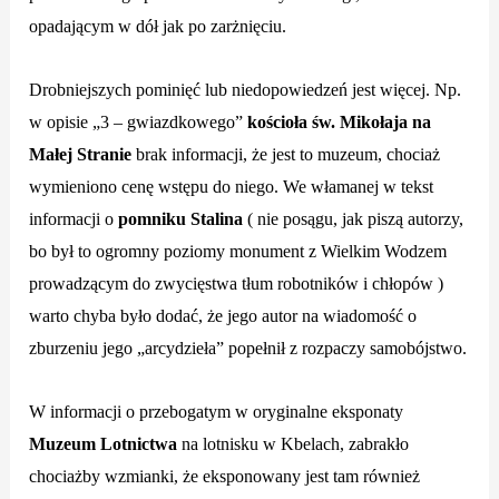
opadającym w dół jak po zarżnięciu.
Drobniejszych pominięć lub niedopowiedzeń jest więcej. Np.
w opisie „3 – gwiazdkowego”
kościoła św. Mikołaja na
Małej Stranie
brak informacji, że jest to muzeum, chociaż
wymieniono cenę wstępu do niego. We włamanej w tekst
informacji o
pomniku Stalina
( nie posągu, jak piszą autorzy,
bo był to ogromny poziomy monument z Wielkim Wodzem
prowadzącym do zwycięstwa tłum robotników i chłopów )
warto chyba było dodać, że jego autor na wiadomość o
zburzeniu jego „arcydzieła” popełnił z rozpaczy samobójstwo.
W informacji o przebogatym w oryginalne eksponaty
Muzeum Lotnictwa
na lotnisku w Kbelach, zabrakło
chociażby wzmianki, że eksponowany jest tam również