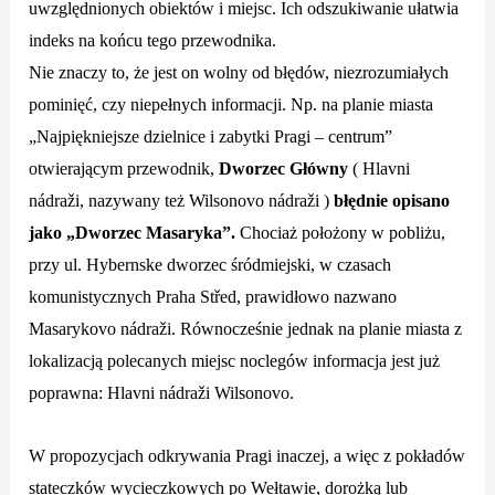
uwzględnionych obiektów i miejsc. Ich odszukiwanie ułatwia
indeks na końcu tego przewodnika.
Nie znaczy to, że jest on wolny od błędów, niezrozumiałych
pominięć, czy niepełnych informacji. Np. na planie miasta
„Najpiękniejsze dzielnice i zabytki Pragi – centrum”
otwierającym przewodnik,
Dworzec Główny
( Hlavni
nádraži, nazywany też Wilsonovo nádraži )
błędnie opisano
jako „Dworzec Masaryka”.
Chociaż położony w pobliżu,
przy ul. Hybernske dworzec śródmiejski, w czasach
komunistycznych Praha Střed, prawidłowo nazwano
Masarykovo nádraž
i.
Równocześnie jednak na planie miasta z
lokalizacją polecanych miejsc noclegów informacja jest już
poprawna: Hlavni nádraži Wilsonovo.
W propozycjach odkrywania Pragi inaczej, a więc z pokładów
stateczków wycieczkowych po Wełtawie, dorożką lub