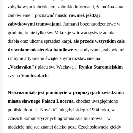
zabytkowym kabrioletem, zabrakło informacji, że można – na
zamówienie – poznawać miasto
również jeżdżąc
zabytkowymi tramwajami.
Jarmarki bożonarodzeniowe w
grudniu, to nie tylko św. Mikołaje w towarzystwie anioła i
diabła oraz uliczna sprzedaż karpi,
ale przede wszystkim całe
drewniane miasteczka handlowe
ze słodyczami, zabawkami
i innymi artykułami świątecznymi rozstawiane na
„Vaclaváku”
( placu św. Wacława ),
Rynku Staromiejskim
czy na
Vinohradach.
Niezrozumiałe jest pominięcie w propozycjach zwiedzania
miasta sławnego Pałacu Lucerna
, chociaż uwzględniono
pobliski dom „U Nováků”, niegdyś sklep z 1904 roku, w
czasach komunistycznych ogromna sala bilardowa – w
niedziele miejsce znanej daleko poza Czechosłowacją giełdy