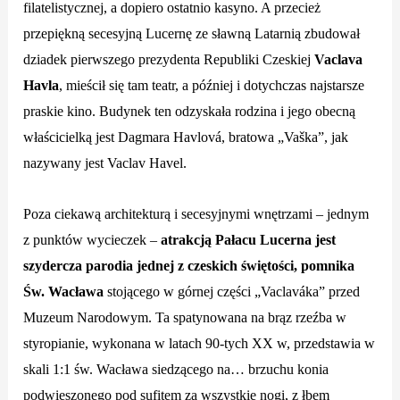
filatelistycznej, a dopiero ostatnio kasyno. A przecież
przepiękną secesyjną Lucernę ze sławną Latarnią zbudował
dziadek pierwszego prezydenta Republiki Czeskiej
Vaclava
Havla
, mieścił się tam teatr, a później i dotychczas najstarsze
praskie kino. Budynek ten odzyskała rodzina i jego obecną
właścicielką jest Dagmara Havlová, bratowa „Vaška”, jak
nazywany jest Vaclav Havel.
Poza ciekawą architekturą i secesyjnymi wnętrzami – jednym
z punktów wycieczek –
atrakcją Pałacu Lucerna jest
szydercza parodia jednej z czeskich świętości, pomnika
Św. Wacława
stojącego w górnej części „Vaclaváka” przed
Muzeum Narodowym. Ta spatynowana na brąz rzeźba w
styropianie, wykonana w latach 90-tych XX w, przedstawia w
skali 1:1 św. Wacława siedzącego na… brzuchu konia
podwieszonego pod sufitem za wszystkie nogi, z łbem