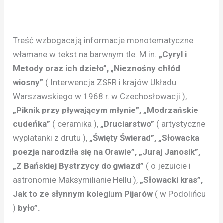
Treść wzbogacają informacje monotematyczne
włamane w tekst na barwnym tle. M.in.
„Cyryl i
Metody oraz ich dzieło”, „Nieznośny chłód
wiosny”
( Interwencja ZSRR i krajów Układu
Warszawskiego w 1968 r. w Czechosłowacji ),
„Piknik przy pływającym młynie”, „Modrzańskie
cudeńka”
( ceramika ),
„Druciarstwo”
( artystyczne
wyplatanki z drutu ),
„Święty Świerad”, „Słowacka
poezja narodziła się na Orawie”, „Juraj Janosik”,
„Z Bańskiej Bystrzycy do gwiazd”
( o jezuicie i
astronomie Maksymilianie Hellu ),
„Słowacki kras”,
Jak to ze słynnym kolegium Pijarów
( w Podolińcu
)
było”.