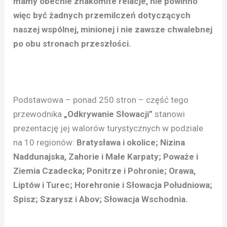
mamy obecnie znakomite relacje, nie powinno
więc być żadnych przemilczeń dotyczących
naszej wspólnej, minionej i nie zawsze chwalebnej
po obu stronach przeszłości.
Podstawowa – ponad 250 stron – część tego
przewodnika
„Odkrywanie Słowacji”
stanowi
prezentację jej walorów turystycznych w podziale
na 10 regionów:
Bratysława i okolice; Nizina
Naddunajska, Zahorie i Małe Karpaty; Poważe i
Ziemia Czadecka; Ponitrze i Pohronie; Orawa,
Liptów i Turec; Horehronie i Słowacja Południowa;
Spisz; Szarysz i Abov; Słowacja Wschodnia.