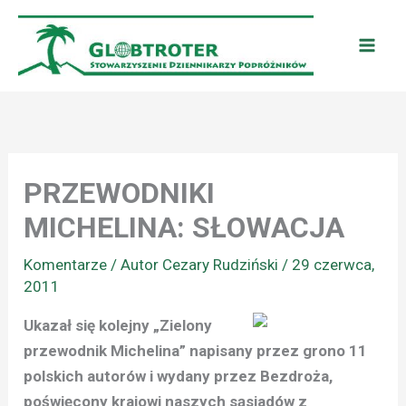
Przejdź
do
treści
PRZEWODNIKI
MICHELINA: SŁOWACJA
Komentarze
/ Autor
Cezary Rudziński
/
29 czerwca,
2011
Ukazał się kolejny „Zielony
przewodnik Michelina” napisany przez grono 11
polskich autorów i wydany przez Bezdroża,
poświęcony krajowi naszych sąsiadów z