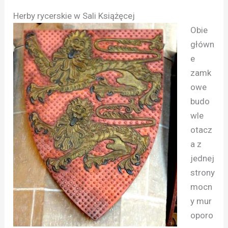
Herby rycerskie w Sali Książęcej
Obie
główn
e
zamk
owe
budo
wle
otacz
a z
jednej
strony
mocn
y mur
oporo