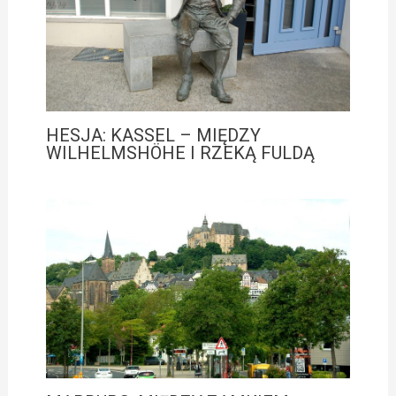
HESJA: KASSEL – MIĘDZY
WILHELMSHÖHE I RZEKĄ FULDĄ