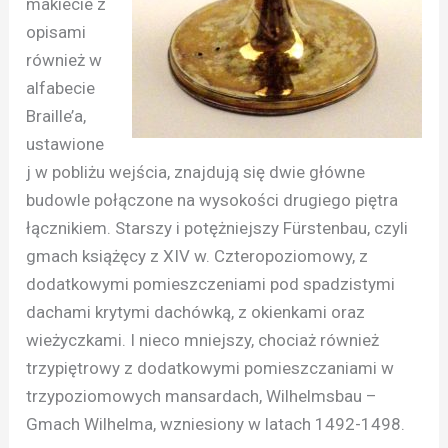
makiecie z
opisami
również w
alfabecie
Braille’a,
ustawione
j w pobliżu wejścia, znajdują się dwie główne
budowle połączone na wysokości drugiego piętra
łącznikiem. Starszy i potężniejszy Fürstenbau, czyli
gmach książęcy z XIV w. Czteropoziomowy, z
dodatkowymi pomieszczeniami pod spadzistymi
dachami krytymi dachówką, z okienkami oraz
wieżyczkami. I nieco mniejszy, chociaż również
trzypiętrowy z dodatkowymi pomieszczaniami w
trzypoziomowych mansardach, Wilhelmsbau –
Gmach Wilhelma, wzniesiony w latach 1492-1498.