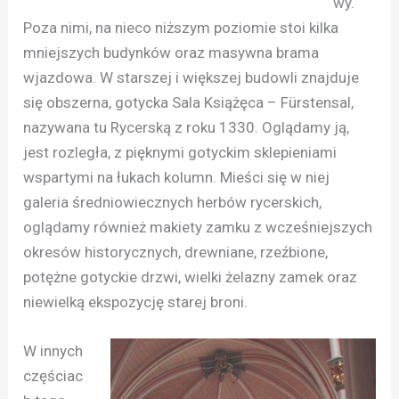
wy.
Poza nimi, na nieco niższym poziomie stoi kilka
mniejszych budynków oraz masywna brama
wjazdowa. W starszej i większej budowli znajduje
się obszerna, gotycka Sala Książęca – Fürstensal,
nazywana tu Rycerską z roku 1330. Oglądamy ją,
jest rozległa, z pięknymi gotyckim sklepieniami
wspartymi na łukach kolumn. Mieści się w niej
galeria średniowiecznych herbów rycerskich,
oglądamy również makiety zamku z wcześniejszych
okresów historycznych, drewniane, rzeźbione,
potężne gotyckie drzwi, wielki żelazny zamek oraz
niewielką ekspozycję starej broni.
W innych
częściac