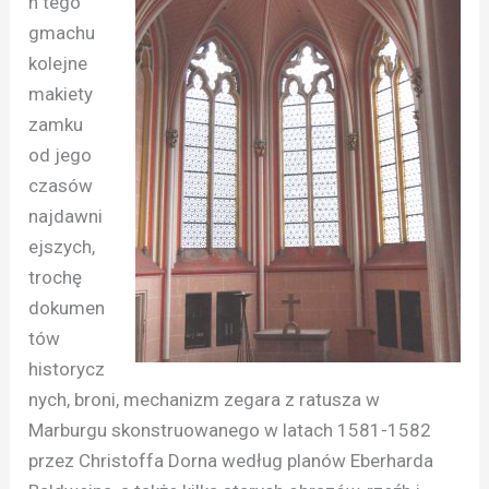
h tego
gmachu
kolejne
makiety
zamku
od jego
czasów
najdawni
ejszych,
trochę
dokumen
tów
historycz
nych, broni, mechanizm zegara z ratusza w
Marburgu skonstruowanego w latach 1581-1582
przez Christoffa Dorna według planów Eberharda