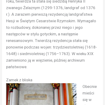
roku, twierdza ta stała się siedzibą Henryka II
zwanego Żelaznym (1299-1376, landgraf od 1376
r.). A zarazem pierwszą rezydencją landgrafstwa
Hesji w Świętym Cesarstwie Rzymskim. Wymagało
to rozbudowy, dokonanej przez niego i jego
następców w stylu gotyckim, a następnie
renesansowym. Twierdzą rezydencja stała się
ponownie podczas wojen: trzydziestoletniej (1618-
1648) i siedmioletniej (1756–1763). W wieku XIX
zamieniono ją w więzienie, później archiwum
państwowe.
Zamek z bliska
Obecnie
mieści
się w