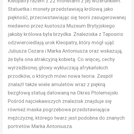
Kleopatry razem z 22 monetami z jej wizerunkiem.
Statuetka i monety przedstawiają królową jako
piękność, przeciwstawiając się teorii zasugerowanej
niedawno przez kustosza Muzeum Brytyjskiego
jakoby królowa była brzydka. Znaleziska z Taposiris
odzwierciedlają urok Kleopatry, który mógł ująć
Juliusza Cezara i Marka Antoniusza oraz wskazują,
że była ona atrakcyjną kobietą. Co więcej, cechy
wyrzeźbionej głowy wykluczają afrykańskich
przodków, o których mówi nowa teoria. Zespół
znalazł także wiele amuletów wraz z piękną
bezgłową statuą datowaną na Okres Ptolemejski.
Pośród najciekawszych znalezisk znajduje się
również maska pogrzebowa przedstawiająca
mężczyznę, którego twarz jest podobna do znanych
portretów Marka Antoniusza.