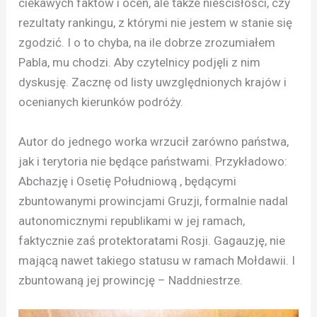
ciekawych faktów i ocen, ale także nieścisłości, czy
rezultaty rankingu, z którymi nie jestem w stanie się
zgodzić. I o to chyba, na ile dobrze zrozumiałem
Pabla, mu chodzi. Aby czytelnicy podjęli z nim
dyskusję. Zacznę od listy uwzględnionych krajów i
ocenianych kierunków podróży.
Autor do jednego worka wrzucił zarówno państwa,
jak i terytoria nie będące państwami. Przykładowo:
Abchazję i Osetię Południową , będącymi
zbuntowanymi prowincjami Gruzji, formalnie nadal
autonomicznymi republikami w jej ramach,
faktycznie zaś protektoratami Rosji. Gagauzję, nie
mającą nawet takiego statusu w ramach Mołdawii. I
zbuntowaną jej prowincję – Naddniestrze.