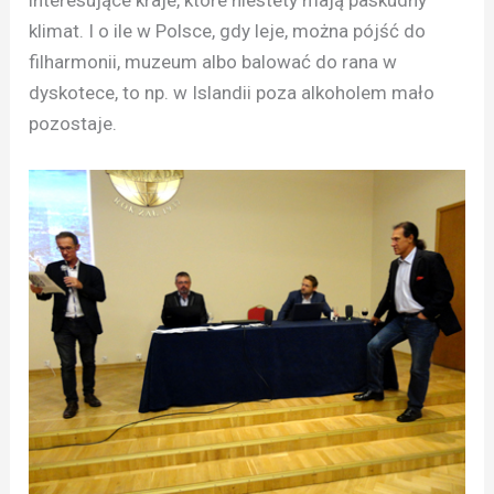
interesujące kraje, które niestety mają paskudny
klimat. I o ile w Polsce, gdy leje, można pójść do
filharmonii, muzeum albo balować do rana w
dyskotece, to np. w Islandii poza alkoholem mało
pozostaje.