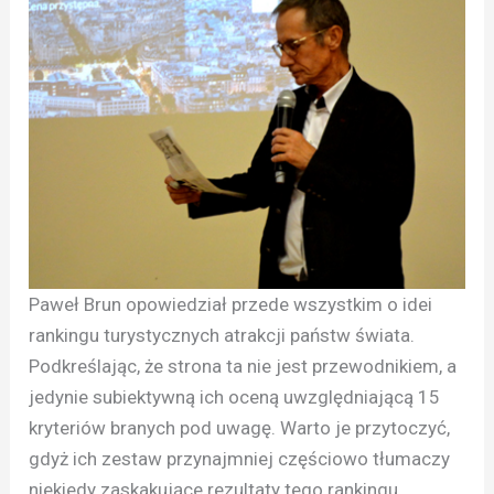
Paweł Brun opowiedział przede wszystkim o idei
rankingu turystycznych atrakcji państw świata.
Podkreślając, że strona ta nie jest przewodnikiem, a
jedynie subiektywną ich oceną uwzględniającą 15
kryteriów branych pod uwagę. Warto je przytoczyć,
gdyż ich zestaw przynajmniej częściowo tłumaczy
niekiedy zaskakujące rezultaty tego rankingu.