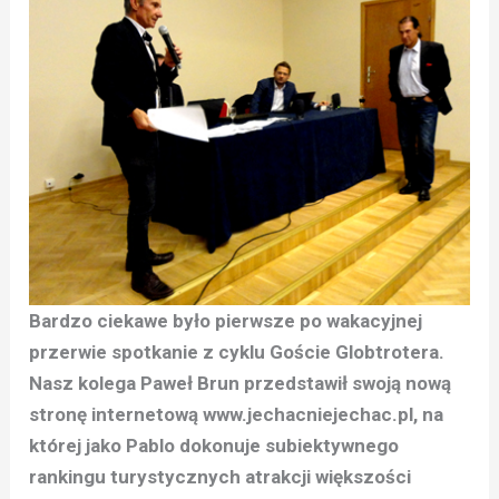
Bardzo ciekawe było pierwsze po wakacyjnej
przerwie spotkanie z cyklu Goście Globtrotera.
Nasz kolega Paweł Brun przedstawił swoją nową
stronę internetową www.jechacniejechac.pl, na
której jako Pablo dokonuje subiektywnego
rankingu turystycznych atrakcji większości