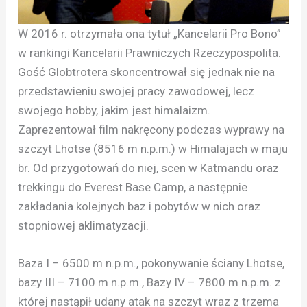
W 2016 r. otrzymała ona tytuł „Kancelarii Pro Bono”
w rankingi Kancelarii Prawniczych Rzeczypospolita.
Gość Globtrotera skoncentrował się jednak nie na
przedstawieniu swojej pracy zawodowej, lecz
swojego hobby, jakim jest himalaizm.
Zaprezentował film nakręcony podczas wyprawy na
szczyt Lhotse (8516 m n.p.m.) w Himalajach w maju
br. Od przygotowań do niej, scen w Katmandu oraz
trekkingu do Everest Base Camp, a następnie
zakładania kolejnych baz i pobytów w nich oraz
stopniowej aklimatyzacji.
Baza I – 6500 m n.p.m., pokonywanie ściany Lhotse,
bazy III – 7100 m n.p.m., Bazy IV – 7800 m n.p.m. z
której nastąpił udany atak na szczyt wraz z trzema