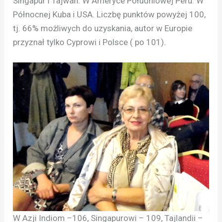
Singapur i Tajwan. W Ameryce Południowej Peru. W
Północnej Kuba i USA. Liczbę punktów powyżej 100,
tj. 66% możliwych do uzyskania, autor w Europie
przyznał tylko Cyprowi i Polsce ( po 101).
W Azji Indiom –106, Singapurowi – 109, Tajlandii –