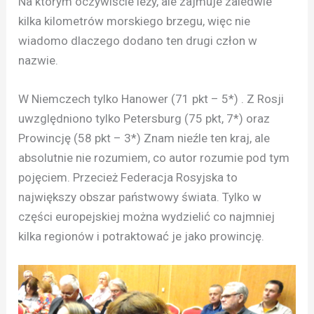
Na którym oczywiście leży, ale zajmuje zaledwie
kilka kilometrów morskiego brzegu, więc nie
wiadomo dlaczego dodano ten drugi człon w
nazwie.
W Niemczech tylko Hanower (71 pkt – 5*) . Z Rosji
uwzględniono tylko Petersburg (75 pkt, 7*) oraz
Prowincję (58 pkt – 3*) Znam nieźle ten kraj, ale
absolutnie nie rozumiem, co autor rozumie pod tym
pojęciem. Przecież Federacja Rosyjska to
największy obszar państwowy świata. Tylko w
części europejskiej można wydzielić co najmniej
kilka regionów i potraktować je jako prowincję.