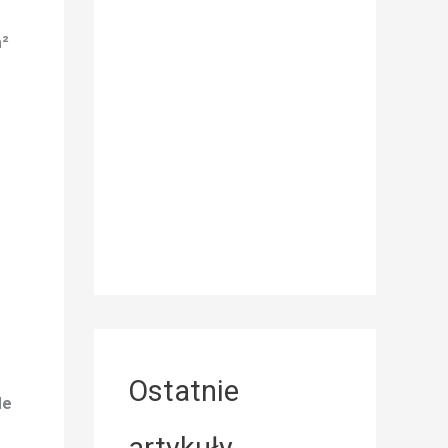
m²
Ostatnie
de