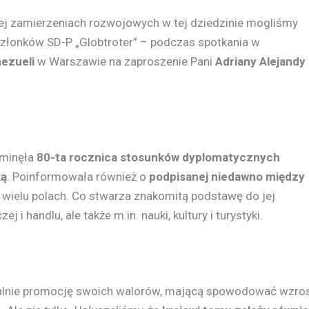
jej zamierzeniach rozwojowych w tej dziedzinie mogliśmy
członków SD-P „Globtroter” – podczas spotkania w
nezueli
w Warszawie na zaproszenie Pani
Adriany Alejandy
 minęła
80-ta rocznica stosunków dyplomatycznych
ką
. Poinformowała również o
podpisanej niedawno między
 wielu polach. Co stwarza znakomitą podstawę do jej
 i handlu, ale także m.in. nauki, kultury i turystyki.
tualnie promocję swoich walorów, mającą spowodować wzro