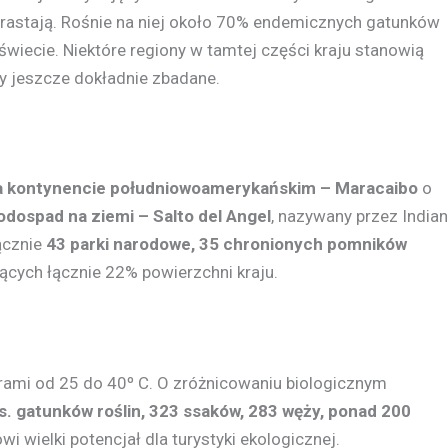
rastają. Rośnie na niej około 70% endemicznych gatunków
 świecie. Niektóre regiony w tamtej części kraju stanowią
ły jeszcze dokładnie zbadane.
na kontynencie południowoamerykańskim – Maracaibo
o
dospad na ziemi – Salto del Angel
, nazywany przez Indian
ącznie
43 parki narodowe, 35 chronionych pomników
cych łącznie 22% powierzchni kraju.
urami od 25 do 40º C. O zróżnicowaniu biologicznym
s. gatunków roślin, 323 ssaków, 283 węży, ponad 200
owi wielki potencjał dla turystyki ekologicznej.