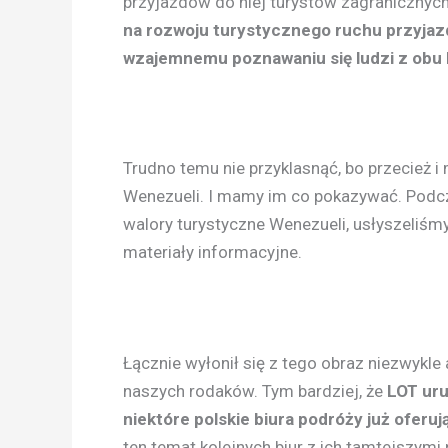
przyjazdów do niej turystów zagranicznych.
na rozwoju turystycznego ruchu przyjazd
wzajemnemu poznawaniu się ludzi z obu 
Trudno temu nie przyklasnąć, bo przecież 
Wenezueli. I mamy im co pokazywać. Podcz
walory turystyczne Wenezueli, usłyszeliśm
materiały informacyjne.
Łącznie wyłonił się z tego obraz niezwykl
naszych rodaków. Tym bardziej, że
LOT uru
niektóre polskie biura podróży już oferu
ten temat kolejnych biur z ich tamtejszymi