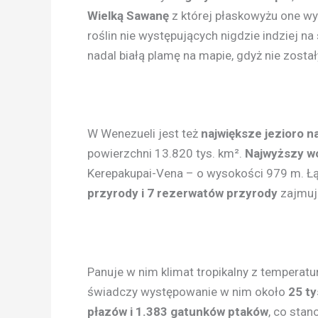
Wielką Sawanę
z której płaskowyżu one wy
roślin nie występujących nigdzie indziej na
nadal białą plamę na mapie, gdyż nie zosta
W Wenezueli jest też
największe jezioro 
powierzchni 13.820 tys. km².
Najwyższy wo
Kerepakupai-Vena – o wysokości 979 m. Ł
przyrody i 7 rezerwatów przyrody
zajmują
Panuje w nim klimat tropikalny z temperat
świadczy występowanie w nim około
25 ty
płazów i 1.383 gatunków ptaków
, co stan