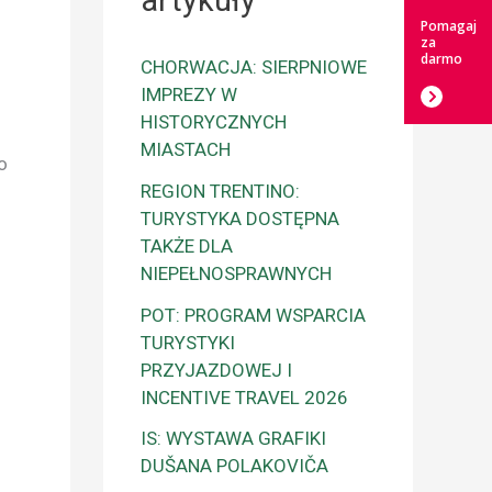
artykuły
Pomagaj
za
darmo
CHORWACJA: SIERPNIOWE
IMPREZY W
HISTORYCZNYCH
MIASTACH
o
REGION TRENTINO:
TURYSTYKA DOSTĘPNA
TAKŻE DLA
NIEPEŁNOSPRAWNYCH
POT: PROGRAM WSPARCIA
TURYSTYKI
PRZYJAZDOWEJ I
INCENTIVE TRAVEL 2026
IS: WYSTAWA GRAFIKI
DUŠANA POLAKOVIČA