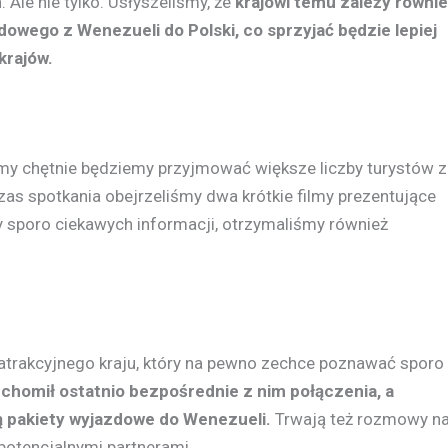
 Ale nie tylko. Usłyszeliśmy, że
krajowi temu zależy równi
owego z Wenezueli do Polski, co sprzyjać będzie lepiej
krajów.
i my chętnie będziemy przyjmować większe liczby turystów z
as spotkania obejrzeliśmy dwa krótkie filmy prezentujące
y sporo ciekawych informacji, otrzymaliśmy również
e atrakcyjnego kraju, który na pewno zechce poznawać sporo
chomił ostatnio bezpośrednie z nim połączenia, a
ją pakiety wyjazdowe do Wenezueli.
Trwają też rozmowy n
 potencjalnymi partnerami.