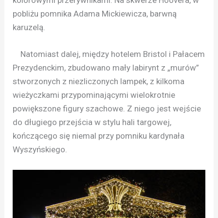
kolorowymi przerywnikami. Na skwerze Hoovera, w
pobliżu pomnika Adama Mickiewicza, barwną
karuzelą.
Natomiast dalej, między hotelem Bristol i Pałacem
Prezydenckim, zbudowano mały labirynt z „murów”
stworzonych z niezliczonych lampek, z kilkoma
wieżyczkami przypominającymi wielokrotnie
powiększone figury szachowe. Z niego jest wejście
do długiego przejścia w stylu hali targowej,
kończącego się niemal przy pomniku kardynała
Wyszyńskiego.