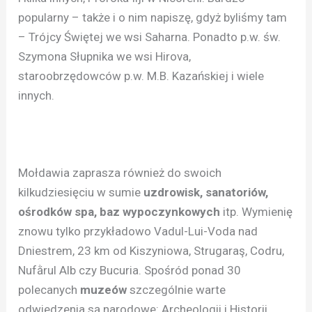
popularny – także i o nim napiszę, gdyż byliśmy tam
– Trójcy Świętej we wsi Saharna. Ponadto p.w. św.
Szymona Słupnika we wsi Hirova,
staroobrzędowców p.w. M.B. Kazańskiej i wiele
innych.
Mołdawia zaprasza również do swoich
kilkudziesięciu w sumie
uzdrowisk, sanatoriów,
ośrodków spa, baz wypoczynkowych
itp. Wymienię
znowu tylko przykładowo Vadul-Lui-Voda nad
Dniestrem, 23 km od Kiszyniowa, Strugaraş, Codru,
Nufằrul Alb czy Bucuria. Spośród ponad 30
polecanych
muzeów
szczególnie warte
odwiedzenia są narodowe: Archeologii i Historii