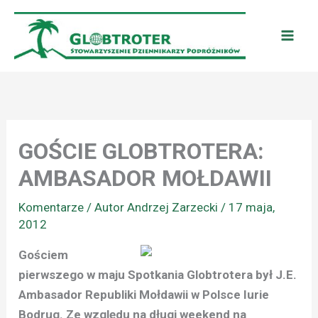
Przejdź
do
treści
GOŚCIE GLOBTROTERA:
AMBASADOR MOŁDAWII
Komentarze
/ Autor
Andrzej Zarzecki
/
17 maja,
2012
Gościem
pierwszego w maju Spotkania Globtrotera był J.E.
Ambasador Republiki Mołdawii w Polsce Iurie
Bodrug. Ze względu na długi weekend na