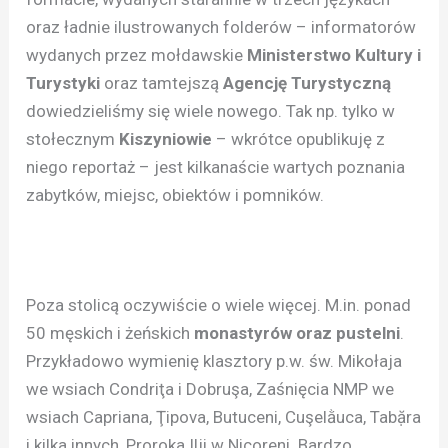
oraz ładnie ilustrowanych folderów – informatorów
wydanych przez mołdawskie
Ministerstwo Kultury i
Turystyki
oraz tamtejszą
Agencję Turystyczną
dowiedzieliśmy się wiele nowego. Tak np. tylko w
stołecznym
Kiszyniowie
– wkrótce opublikuję z
niego reportaż – jest kilkanaście wartych poznania
zabytków, miejsc, obiektów i pomników.
Poza stolicą oczywiście o wiele więcej. M.in. ponad
50 męskich i żeńskich
monastyrów oraz pustelni
.
Przykładowo wymienię klasztory p.w. św. Mikołaja
we wsiach Condriţa i Dobruşa, Zaśnięcia NMP we
wsiach Capriana, Ţipova, Butuceni, Cuşelằuca, Tabặra
i kilka innych, Proroka Ilji w Nicoreni. Bardzo