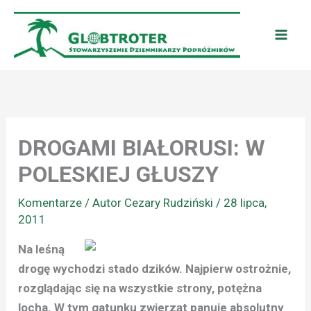
Przejdź
do
treści
DROGAMI BIAŁORUSI: W
POLESKIEJ GŁUSZY
Komentarze
/ Autor
Cezary Rudziński
/
28 lipca,
2011
Na leśną
drogę wychodzi stado dzików. Najpierw ostrożnie,
rozglądając się na wszystkie strony, potężna
locha. W tym gatunku zwierząt panuje absolutny